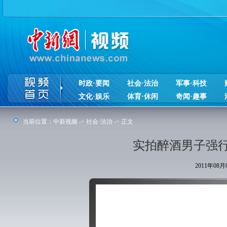
时政·要闻
社会·法治
军事·科技
文化·娱乐
体育·休闲
奇闻·趣事
当前位置：
中新视频
->
社会·法治
-> 正文
实拍醉酒男子强
2011年08