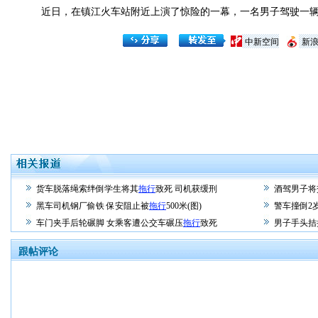
近日，在镇江火车站附近上演了惊险的一幕，一名男子驾驶一辆
中新空间
新
货车脱落绳索绊倒学生将其
拖行
致死 司机获缓刑
酒驾男子将
黑车司机钢厂偷铁 保安阻止被
拖行
500米(图)
警车撞倒2
车门夹手后轮碾脚 女乘客遭公交车碾压
拖行
致死
男子手头拮
跟帖评论