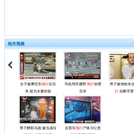
相关视频
女子被摩托车
拖行
近百
司机驾车撒野
拖行
协警
男子被地铁夹
米 疑为夫妻吵架
百米
行
自断手臂
男子醉卧马路 被当成垃
吉普车
拖行
尸体30公里