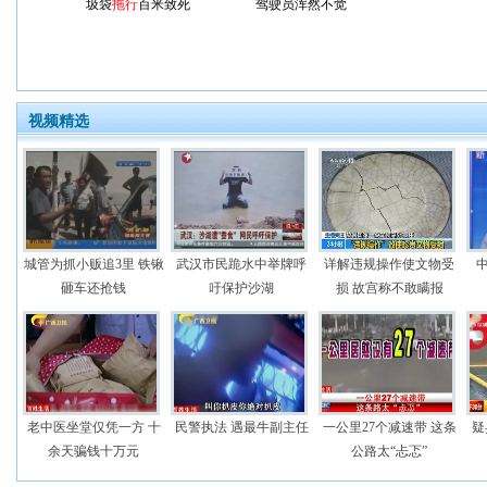
圾袋
拖行
百米致死
驾驶员浑然不觉
视频精选
城管为抓小贩追3里 铁锹
武汉市民跪水中举牌呼
详解违规操作使文物受
砸车还抢钱
吁保护沙湖
损 故宫称不敢瞒报
老中医坐堂仅凭一方 十
民警执法 遇最牛副主任
一公里27个减速带 这条
疑
余天骗钱十万元
公路太“忐忑”