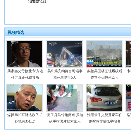
治险酿悲剧
视频精选
药家鑫父母接受专访 这
美印第安纳舞台坍塌事
实拍美国楼坚强爆破后
卡
样才真正死得其所
故死者增至5人
屹立不倒惊呆众人
煤炭局长家财达数亿 在
男子身陷传销窝点 摆拍
沈阳最牛交警开豪车住
路
各地有35处房
砍手指照片勒索家人
别墅叫嚣要抓举报者