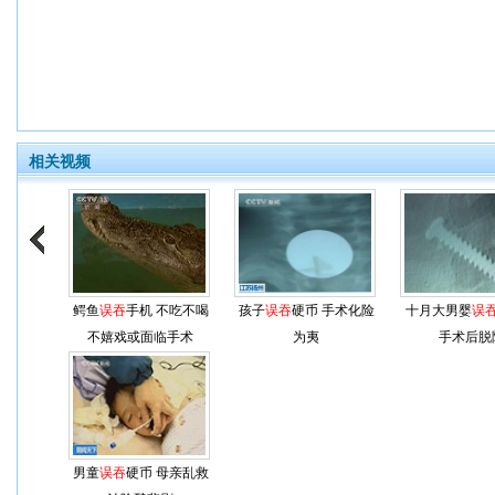
相关视频
鳄鱼
误吞
手机 不吃不喝
孩子
误吞
硬币 手术化险
十月大男婴
误
不嬉戏或面临手术
为夷
手术后脱
男童
误吞
硬币 母亲乱救