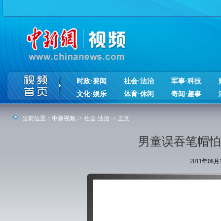
时政·要闻
社会·法治
军事·科技
文化·娱乐
体育·休闲
奇闻·趣事
当前位置：
中新视频
->
社会·法治
-> 正文
男童误吞笔帽怕
2011年08