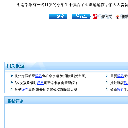
湖南邵阳有一名11岁的小学生不慎吞了圆珠笔笔帽，怕大人责备
中新空间
新
杭州海豚明星
误吞
食矿泉水瓶 流泪接受救治(图)
男婴
误吞
塑
7岁女孩吃饭时
误吞
矫牙器卡在食管里(图)
娃娃玩耍
误
孩子
误吞
异物 家长拍后背或抠喉咙是大忌
鳄鱼
误吞
手
跟帖评论