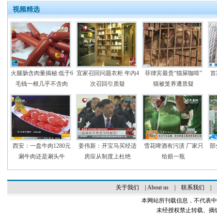
视频精选
火腿肠含肉量揭秘:低于6
宜家召回问题衣柜 年内4
菲律宾最贵“猫屎咖啡”
首
毛钱一根几乎不含肉
次召回引质疑
猫被笼养遭质疑
西安：一盘牛肉1280元
姜伟新：开宝马买经适
雪花啤酒有污渍 厂家只
部
涮牛肉还是涮头牛
房应从制度上杜绝
给赔一瓶
关于我们
|
About us
|
联系我们
|
本网站所刊载信息，不代表中
未经授权禁止转载、摘