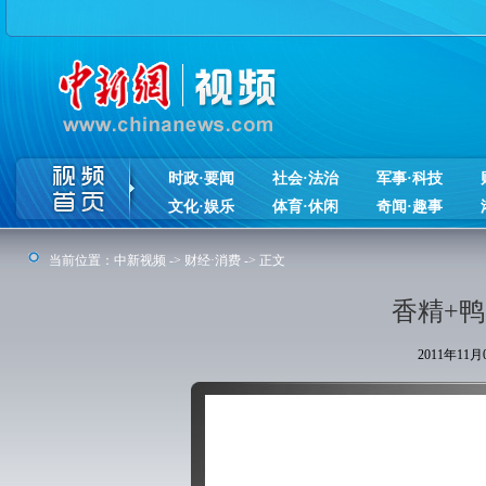
时政·要闻
社会·法治
军事·科技
文化·娱乐
体育·休闲
奇闻·趣事
当前位置：
中新视频
->
财经·消费
-> 正文
香精+鸭
2011年11