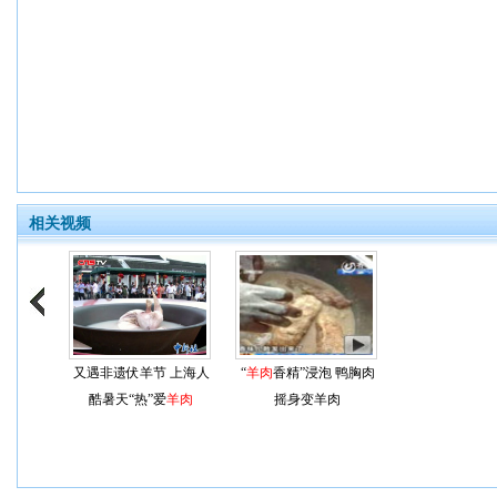
相关视频
又遇非遗伏羊节 上海人
“
羊肉
香精”浸泡 鸭胸肉
酷暑天“热”爱
羊肉
摇身变羊肉