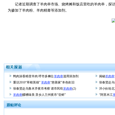
记者近期调查了羊肉串市场、烧烤摊和饭店里吃的羊肉串，探访
为掺加了羊肉粉、羊肉精膏等添加剂。
鸭肉涂香精变羊肉 呼市多摊位
羊肉串
滥用添加剂
揭秘
羊肉串
重访2010“草根英雄”
羊肉串
“慈善家”本色依旧
张春贤赴乌
张春贤赴乌鲁木齐夜市考察 请市民吃
羊肉串
(2)
洋小伙给北
羊肉串
醪糟味美 异乡人兰州夜市“尝鲜”
“阿里木江
跟帖评论