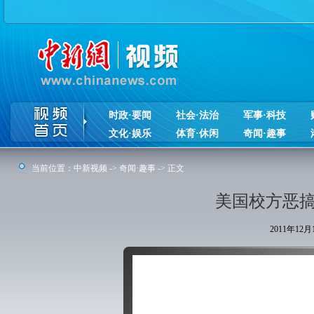
时政·要闻
社会·法治
军事·科技
文化·娱乐
体育·休闲
奇闻·趣事
当前位置：
中新视频
->
奇闻·趣事
-> 正文
美国校方恶搞
2011年12