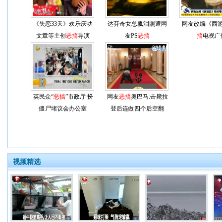
《失恋33天》欢乐庆功
达芬奇女总飙泪照遭网
网友改编《西
文章等主创
恶搞
导演
友PS
恶搞
搞
电视广
英民众“
恶搞
”市政厅 扮
网友
恶搞
奥巴马:击毙拉
僵尸堵议会办公室
登后连做四个后空翻
视频精选