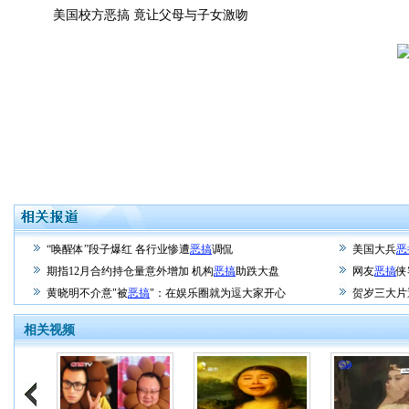
美国校方恶搞 竟让父母与子女激吻
“唤醒体”段子爆红 各行业惨遭
恶搞
调侃
美国大兵
恶
期指12月合约持仓量意外增加 机构
恶搞
助跌大盘
网友
恶搞
侠
黄晓明不介意"被
恶搞
"：在娱乐圈就为逗大家开心
贺岁三大片
相关视频