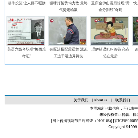
超牛投篮 让人目不暇接
猫咪打架势均力敌 最终
重庆金佛山雪后惊现“黄
快
气势定输赢
金分割线”奇观
英语六级考场现“梅西准
砖匠活搭配霹雳舞 泥瓦
理解错误乱叫爸爸 亮点
考证”
工边干活边秀舞技
总在最后
关于我们
|
About us
|
联系我们
|
本网站所刊载信息，不代表中
未经授权禁止转载、摘
[
网上传播视听节目许可证（0106168)
] [
京ICP证04065
Copyright ©1999