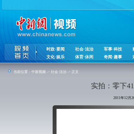
时政·要闻
社会·法治
军事·科技
文化·娱乐
体育·休闲
奇闻·趣事
当前位置：
中新视频
->
社会·法治
-> 正文
实拍：零下4
2011年12月