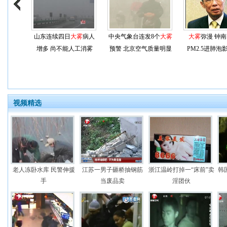
山东连续四日
大雾
病人
中央气象台连发8个
大雾
大雾
弥漫 钟
增多 尚不能人工消雾
预警 北京空气质量明显
PM2.5进肺泡
下降
视频精选
老人冻卧水库 民警伸援
江苏一男子砸桥抽钢筋
浙江温岭打掉一“床前”卖
韩
手
当废品卖
淫团伙