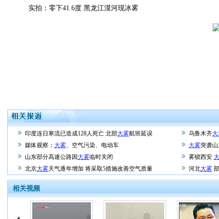
实拍：零下41.6度 黑龙江漠河现冰雾
印度连日寒流已造成128人死亡 北部
大雾
航班延误
乌鲁木齐
大
媒体观察：
大雾
、空气污染、电动车
大雾
突袭山
山东部分高速公路因
大雾
临时关闭
雾锁西安
北京
大雾
天气逐年增加 将采取5措施改善空气质量
河北
大雾
部
相关视频