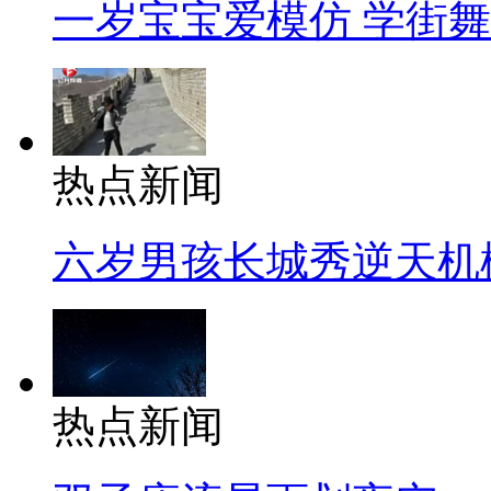
一岁宝宝爱模仿 学街
热点新闻
六岁男孩长城秀逆天机
热点新闻