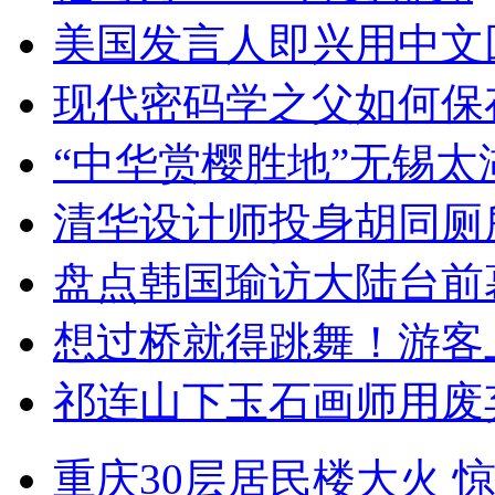
美国发言人即兴用中文
现代密码学之父如何保
“中华赏樱胜地”无锡
清华设计师投身胡同厕
盘点韩国瑜访大陆台前
想过桥就得跳舞！游客
祁连山下玉石画师用废
重庆30层居民楼大火