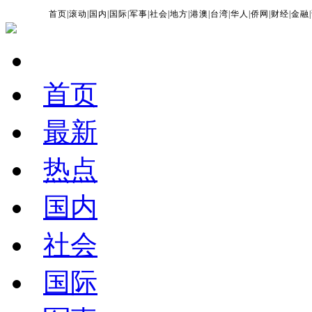
首页
|
滚动
|
国内
|
国际
|
军事
|
社会
|
地方
|
港澳
|
台湾
|
华人
|
侨网
|
财经
|
金融
|
首页
最新
热点
国内
社会
国际