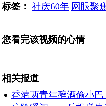
标签：
社庆60年
网眼聚
女孩北京地铁殴打老人 痛下狠手拳打脚踢
无痛分娩是否安全 医生回应
您看完该视频的心情
外交部：反对强权政治霸凌主义
外交部：有关国家言论片面不公正
相关报道
安徽一实载49人客车翻车
香港两青年醉酒偷小巴