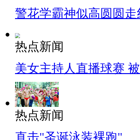
警花学霸神似高圆圆走
热点新闻
美女主持人直播球赛 
热点新闻
直击"圣诞泳装裸跑"