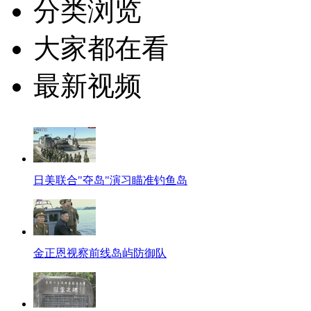
分类浏览
大家都在看
最新视频
日美联合"夺岛"演习瞄准钓鱼岛
金正恩视察前线岛屿防御队