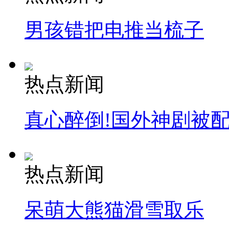
男孩错把电推当梳子
热点新闻
真心醉倒!国外神剧被
热点新闻
呆萌大熊猫滑雪取乐