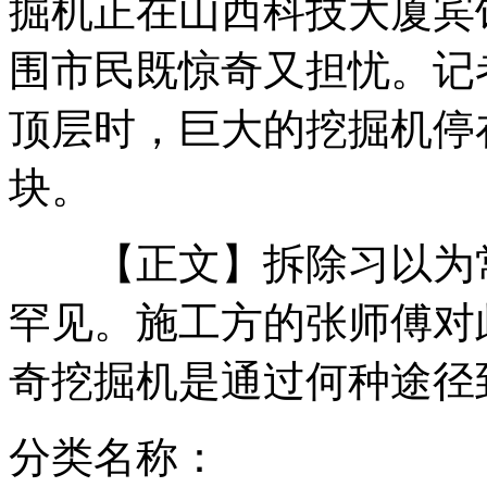
掘机正在山西科技大厦宾
围市民既惊奇又担忧。记
家中连续被盗 主人无奈贴财产清单
顶层时，巨大的挖掘机停
块。
主人专心摄影 狗狗好奇张望
【正文】拆除习以为常
罕见。施工方的张师傅对
为让孩子睡得舒服 妈妈甘当“床垫”
奇挖掘机是通过何种途径
山西运城恶犬咬伤多人 警民合力深夜将其击毙
分类名称：