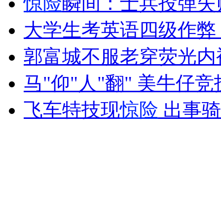
惊险
瞬间：士兵投弹失
走！跟着总书记去植树
大学生考英语四级作弊
消防员救轻生者
花炮节热闹非凡
减压"枕头大战"
郭富城不服老穿荧光内
马"仰"人"翻" 美牛仔
纽约上演“枕头大战”
飞车特技现
惊险
出事骑
司机酒驾遇交警 急速倒车逃窜