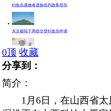
钓鱼岛遇难者遗族批判政客登岛
东京都拟下周提交登钓鱼岛申请
0
顶
收藏
男子爬25米高广告塔上骂街
分享到：
简介：
乔布斯失窃iPad落职业小丑手中
1月6日，在山西省太
菲律宾内政部长坠机生死不明