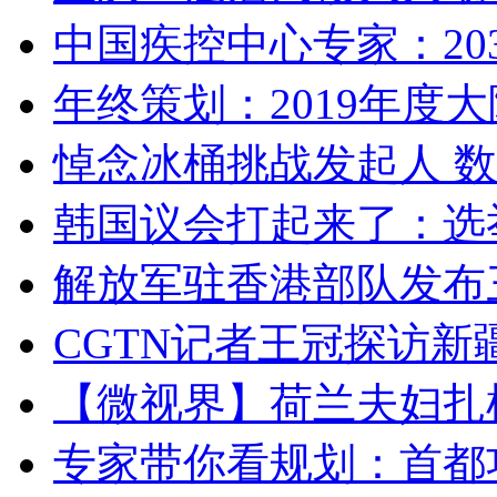
中国疾控中心专家：203
年终策划：2019年度大陆
悼念冰桶挑战发起人 数百
韩国议会打起来了：选举
解放军驻香港部队发布三
CGTN记者王冠探访新疆
【微视界】荷兰夫妇扎根青
专家带你看规划：首都功