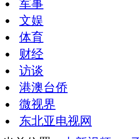
军事
文娱
体育
财经
访谈
港澳台侨
微视界
东北亚电视网