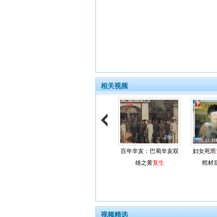
相关视频
百年辛亥：巴蜀辛亥双
妇女死而
雄之黄
复生
棺材
视频精选