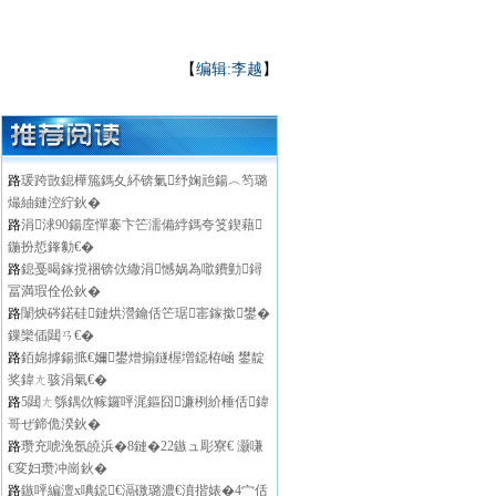
【
编辑:李越
】
路
瑗跨敳鎴樺箷鎷夊紑锛氭纾婅兘鍚︿笉璐
熶紬鏈涳紵鈥�
路
涓浗90鍚庢憚褰卞笀濡備綍鎷夸笅鍥藉
鍦扮悊鎽勨€�
路
鎴戞暍鎵撹祵锛佽繖涓憾娲為噷鐨勭鐞
冨満瑕佺伀鈥�
路
闈炴硶鍩硅鏈烘瀯鑰佸笀琚寚鎵撳鐢�
鏁欒偛閮ㄢ€�
路
銆婂摢鍚掋€嬭鐢熷搧鐩楃増鐚栫崡 鐢靛
奖鍏ㄤ骇涓氣€�
路
5閮ㄤ綔鍝佽幏鑼呯浘鏂囧濂栵紒棰佸鍏
哥ぜ鍗佹湀鈥�
路
瓒充唬浼氬皢浜�8鏈�22鏃ュ彫寮€ 灏嗛
€変妇瓒冲崗鈥�
路
鏃呯編澶х唺鐚€滆礉璐濃€濆揩婊�4宀佸