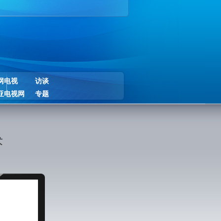
网电视
访谈
亚电视网
专题
术