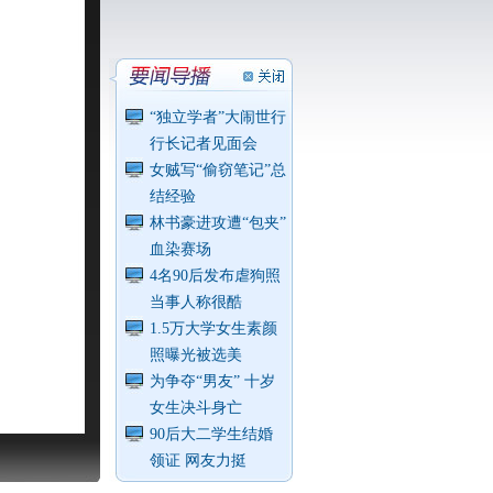
“独立学者”大闹世行
行长记者见面会
女贼写“偷窃笔记”总
结经验
林书豪进攻遭“包夹”
血染赛场
4名90后发布虐狗照
当事人称很酷
1.5万大学女生素颜
照曝光被选美
为争夺“男友” 十岁
女生决斗身亡
90后大二学生结婚
领证 网友力挺