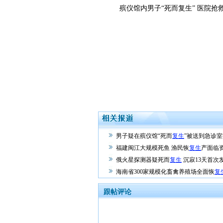
殡仪馆内男子“死而复生” 医院抢
男子疑在殡仪馆“死而
复生
”被送到急诊
福建闽江大规模死鱼 渔民恢
复生
产面临
俄火星探测器疑死而
复生
沉寂13天首次
海南省300家规模化畜禽养殖场全面恢
复
跟帖评论