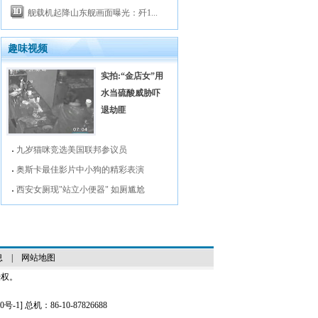
舰载机起降山东舰画面曝光：歼1...
趣味视频
实拍:“金店女”用
水当硫酸威胁吓
退劫匪
九岁猫咪竞选美国联邦参议员
奥斯卡最佳影片中小狗的精彩表演
西安女厕现"站立小便器" 如厕尴尬
息
|
网站地图
授权。
0号-1
] 总机：86-10-87826688