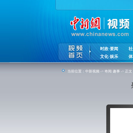
时政·要闻
社
文化·娱乐
体
当前位置：
中新视频
->
奇闻·趣事
-> 正文