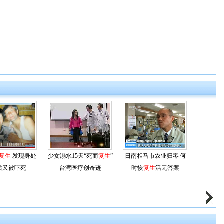
复生
发现身处
少女溺水15天“死而
复生
”
日南相马市农业归零 何
后又被吓死
台湾医疗创奇迹
时恢
复生
活无答案