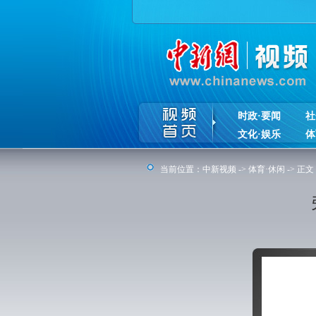
时政·要闻
社
文化·娱乐
体
当前位置：
中新视频
->
体育·休闲
-> 正文