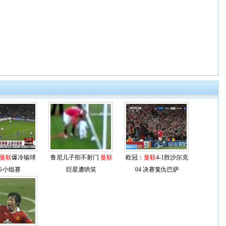
曼联
爆冷输球
鲁尼儿子拒不射门
曼联
欧冠：
曼联
4-1胜沙尔克
步小组赛
巨星遭哄笑
04 决赛复仇巴萨