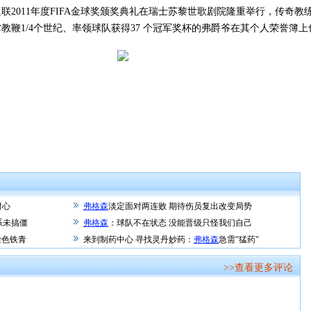
联2011年度FIFA金球奖颁奖典礼在瑞士苏黎世歌剧院隆重举行，传奇
教鞭1/4个世纪、率领球队获得37 个冠军奖杯的弗爵爷在其个人荣誉簿
耐心
弗格森
淡定面对两连败 期待伤员复出改变局势
系未搞僵
弗格森
：球队不在状态 没能晋级只怪我们自己
脸色铁青
来到制药中心 寻找灵丹妙药：
弗格森
急需"猛药"
>>查看更多评论