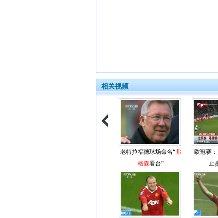
相关视频
老特拉福德球场命名“
弗
欧冠赛：
格森
看台”
止