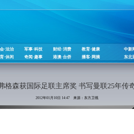
会·法治
军事·科技
财经·消费
教育·健康
中新
育·休闲
奇闻·趣事
港澳·台侨
播客·网摘
东北
弗格森获国际足联主席奖 书写曼联25年传
2012年01月10日 14:47 来源：东方卫视