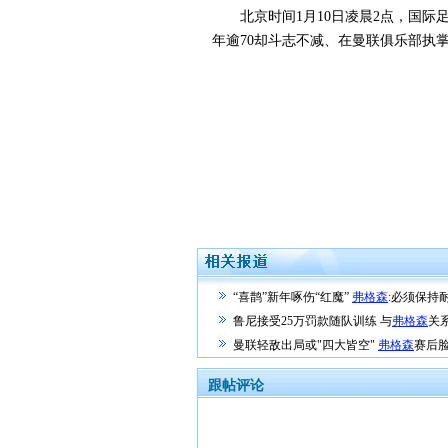
北京时间1月10日凌晨2点，国际足
年逾70却斗志不减、在曼联俱乐部执掌
“喜鹊”新年啄伤“红魔”
弗格森
:必须保持
鲁尼接受25万罚款随队训练 与
弗格森
关
曼联轻敌出局或"四大皆空"
弗格森
赛后
跟帖评论