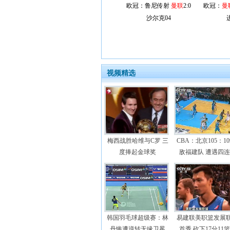
欧冠：鲁尼传射
曼联
2:0
欧冠：
曼
沙尔克04
视频精选
梅西战胜哈维与C罗 三
CBA：北京105：10
度捧起金球奖
敌福建队 遭遇四
韩国羽毛球超级赛：林
易建联美职篮发展
丹惨遭逆转无缘卫冕
首秀 砍下17分11