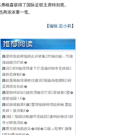
教练弗格森获得了国际足联主席特别奖。
上也再添浓重一笔。
【
编辑:迟小莉
】
路
瑗跨敳鎴樺箷鎷夊紑锛氭纾婅兘鍚︿笉璐
熶紬鏈涳紵鈥�
路
涓浗90鍚庢憚褰卞笀濡備綍鎷夸笅鍥藉
鍦扮悊鎽勨€�
路
鎴戞暍鎵撹祵锛佽繖涓憾娲為噷鐨勭鐞
冨満瑕佺伀鈥�
路
闈炴硶鍩硅鏈烘瀯鑰佸笀琚寚鎵撳鐢�
鏁欒偛閮ㄢ€�
路
銆婂摢鍚掋€嬭鐢熷搧鐩楃増鐚栫崡 鐢靛
奖鍏ㄤ骇涓氣€�
路
5閮ㄤ綔鍝佽幏鑼呯浘鏂囧濂栵紒棰佸鍏
哥ぜ鍗佹湀鈥�
路
瓒充唬浼氬皢浜�8鏈�22鏃ュ彫寮€ 灏嗛
€変妇瓒冲崗鈥�