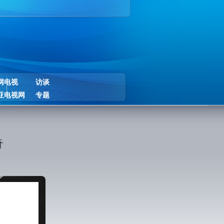
网电视
访谈
亚电视网
专题
奇