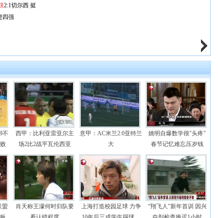
联
2:1切尔西 挺
进四强
9不
西甲：比利亚雷亚尔主
意甲：AC米兰2:0亚特兰
姚明自爆数学很"头疼"
连败
场2比2战平瓦伦西亚
大
春节记忆难忘压岁钱
联盟
肖天称王濛何时归队要
上海打造校园足球 力争
“翔飞人”新年首训 因兴
篮板
看认错程度
10年后三成学生踢球
奋剂检查推迟1小时