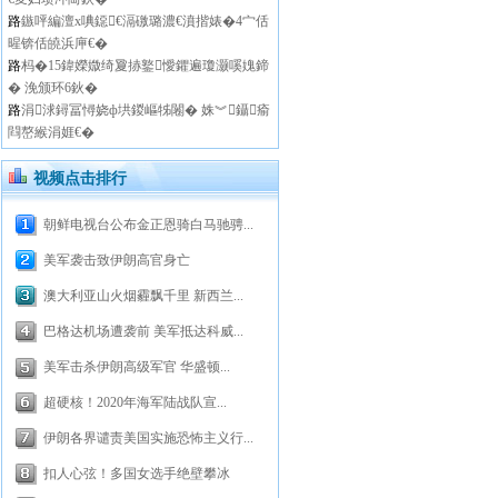
路
鏃呯編澶х唺鐚€滆礉璐濃€濆揩婊�4宀佸
暒锛佸皢浜庘€�
路
杩�15鍏嬫媺绮夐捇鐜懓鑺遍瓊灏嗘媿鍗
� 浼颁环6鈥�
路
涓浗鐞冨憳娆ф垬鍐嶇牬闂� 姝︾鑷瘉
閰嶅緱涓娾€�
视频点击排行
朝鲜电视台公布金正恩骑白马驰骋...
美军袭击致伊朗高官身亡
澳大利亚山火烟霾飘千里 新西兰...
巴格达机场遭袭前 美军抵达科威...
美军击杀伊朗高级军官 华盛顿...
超硬核！2020年海军陆战队宣...
伊朗各界谴责美国实施恐怖主义行...
扣人心弦！多国女选手绝壁攀冰