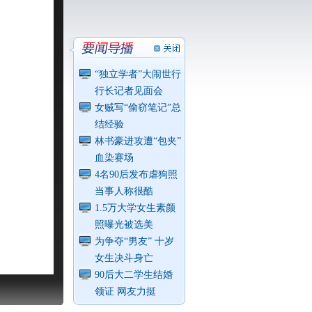
“独立学者”大闹世行
行长记者见面会
女贼写“偷窃笔记”总
结经验
林书豪进攻遭“包夹”
血染赛场
4名90后发布虐狗照
当事人称很酷
1.5万大学女生素颜
照曝光被选美
为争夺“男友” 十岁
女生决斗身亡
90后大二学生结婚
领证 网友力挺