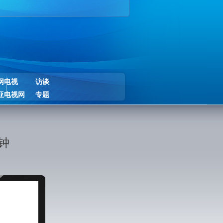
网电视
访谈
亚电视网
专题
钟