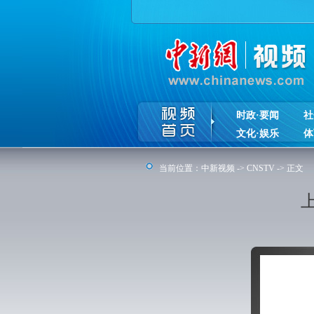
时政·要闻
社
文化·娱乐
体
当前位置：
中新视频
->
CNSTV
-> 正文