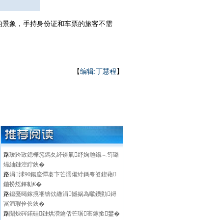
的景象，手持身份证和车票的旅客不需
【
编辑:丁慧程
】
路
瑗跨敳鎴樺箷鎷夊紑锛氭纾婅兘鍚︿笉璐
熶紬鏈涳紵鈥�
路
涓浗90鍚庢憚褰卞笀濡備綍鎷夸笅鍥藉
鍦扮悊鎽勨€�
路
鎴戞暍鎵撹祵锛佽繖涓憾娲為噷鐨勭鐞
冨満瑕佺伀鈥�
路
闈炴硶鍩硅鏈烘瀯鑰佸笀琚寚鎵撳鐢�