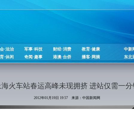
会·法治
军事·科技
财经·消费
教育·健康
中新
育·休闲
奇闻·趣事
港澳·台侨
播客·网摘
东北
上海火车站春运高峰未现拥挤 进站仅需一分
2012年01月19日 19:57 来源：中国新闻网