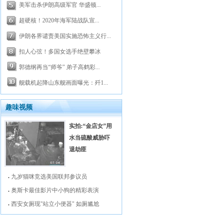
美军击杀伊朗高级军官 华盛顿...
超硬核！2020年海军陆战队宣...
伊朗各界谴责美国实施恐怖主义行...
扣人心弦！多国女选手绝壁攀冰
郭德纲再当“师爷” 弟子高鹤彩...
舰载机起降山东舰画面曝光：歼1...
趣味视频
实拍:“金店女”用
水当硫酸威胁吓
退劫匪
九岁猫咪竞选美国联邦参议员
奥斯卡最佳影片中小狗的精彩表演
西安女厕现"站立小便器" 如厕尴尬