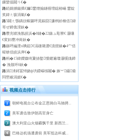
鏁欒偛閮ㄢ€�
路
銆婂摢鍚掋€嬭鐢熷搧鐩楃増鐚栫崡 鐢靛
奖鍏ㄤ骇涓氣€�
路
5閮ㄤ綔鍝佽幏鑼呯浘鏂囧濂栵紒棰佸鍏
哥ぜ鍗佹湀鈥�
路
瓒充唬浼氬皢浜�8鏈�22鏃ュ彫寮€ 灏嗛
€変妇瓒冲崗鈥�
路
鏃呯編澶х唺鐚€滆礉璐濃€濆揩婊�4宀佸
暒锛佸皢浜庘€�
路
杩�15鍏嬫媺绮夐捇鐜懓鑺遍瓊灏嗘媿鍗
� 浼颁环6鈥�
路
涓浗鐞冨憳娆ф垬鍐嶇牬闂� 姝︾鑷瘉
閰嶅緱涓娾€�
视频点击排行
朝鲜电视台公布金正恩骑白马驰骋...
美军袭击致伊朗高官身亡
澳大利亚山火烟霾飘千里 新西兰...
巴格达机场遭袭前 美军抵达科威...