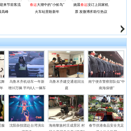
迎来节前客流
春运
大潮中的“小候鸟”
姚晨
春运
没订上回家机
最高峰
火车站里盼新年
票 发微博求助引热议
底舞
乌鲁木齐机动车一年新
乌鲁木齐建交通巡回法
南宁便衣警察部队似“中
龙年
增10万辆 平均8人一辆车
庭
南海保镖”
暖服
沈阳杂技团赴台湾演出
海南黎族村庄成景区 村
春节供港食品安全充足