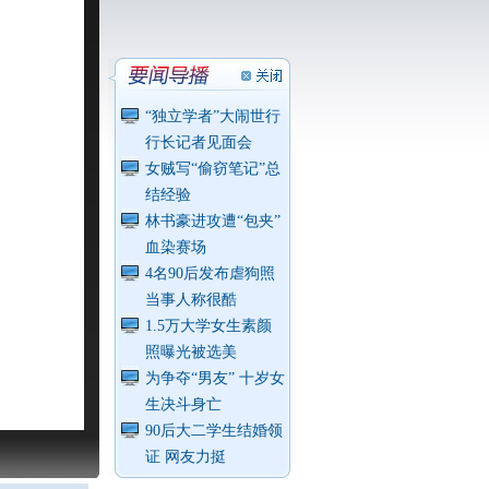
“独立学者”大闹世行
行长记者见面会
女贼写“偷窃笔记”总
结经验
林书豪进攻遭“包夹”
血染赛场
4名90后发布虐狗照
当事人称很酷
1.5万大学女生素颜
照曝光被选美
为争夺“男友” 十岁女
生决斗身亡
90后大二学生结婚领
证 网友力挺