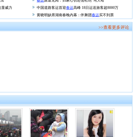
违法
春运
旅途见闻：归家心切还需杜绝“马大哈”
速显威力
中国道路客运首迎
春运
高峰 18日运送旅客超8000万
黄晓明缺席湖南春晚内幕：伴舞团
春运
买不到票
>>查看更多评论