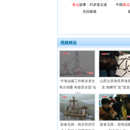
春运
故事：85岁老太迷
中国
春运
失回家路
视频精选
中海油服工作船未发生
山西太原海世界海
再次倾覆 将接受全面“会
龙 海狮写“龙”迎
诊”
新春见闻：南京民间艺
新春见闻：亲情温