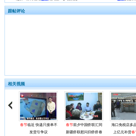
跟帖评论
相关视频
春节
临近 快递只接单不
春节
前夕中国侨联汇同
海口免税店多
发货引争议
新疆侨联慰问归侨侨眷
上亿元补货
春