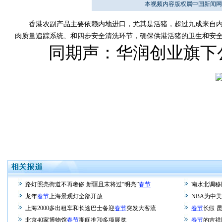
本视频内容版权属中国新闻网
香港农副产品主要依赖内地进口，尤其是活猪，超过九成来自内
肉质量追踪系统、和四步安全清洗环节，确保供港活猪的卫生和安
同期声：华润创业旗下公司
路灯照亮街道不再奢侈 新疆且末将过“明亮”
春节
南水北调移
龙年
春节
上海景观灯全部开放
NBA为中
上海2000多出租车和长途巴士备迎
春节
突发大客流
春节
长假 
北京40家博物馆
春节
期间推70多项展览
春节
的吉祥