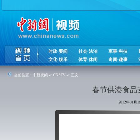
时政·要闻
社会·法治
军事·科技
文化·娱乐
体育·休闲
奇闻·趣事
当前位置：
中新视频
->
CNSTV
-> 正文
春节供港食品
2012年01月