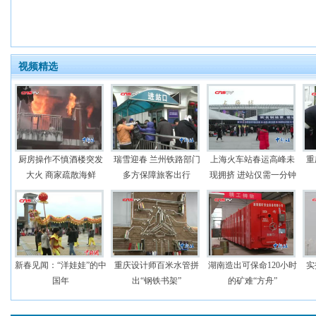
视频精选
厨房操作不慎酒楼突发
瑞雪迎春 兰州铁路部门
上海火车站春运高峰未
重
大火 商家疏散海鲜
多方保障旅客出行
现拥挤 进站仅需一分钟
新春见闻：“洋娃娃”的中
重庆设计师百米水管拼
湖南造出可保命120小时
实
国年
出“钢铁书架”
的矿难“方舟”