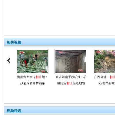
相关视频
海南儋州水淹
村庄
续：
直击河南千秋矿难：矿
广西合浦一
村
政府斥资修桥铺路
区附近
村庄
屋毁地陷
陷 村民有
视频精选