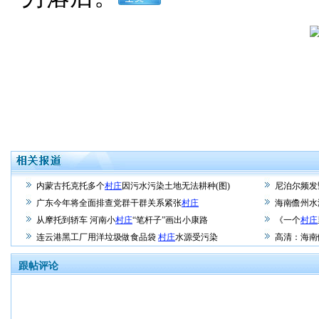
内蒙古托克托多个
村庄
因污水污染土地无法耕种(图)
尼泊尔频发
广东今年将全面排查党群干群关系紧张
村庄
海南儋州水
从摩托到轿车 河南小
村庄
“笔杆子”画出小康路
《一个
村庄
连云港黑工厂用洋垃圾做食品袋
村庄
水源受污染
高清：海南
跟帖评论