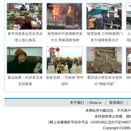
春节供港食品安全充足
厨房操作不慎酒楼突发
瑞雪迎春 兰州铁路部门
上
港人放心购买
大火 商家疏散海鲜
多方保障旅客出行
现
春运故事：85岁老太迷
新春见闻：“洋娃娃”的中
重庆设计师百米水管拼
湖
失回家路
国年
出“钢铁书架”
关于我们
|
About us
|
联系我们
|
本网站所刊载信息，不代表中
未经授权禁止转载、摘
[
网上传播视听节目许可证（0106168)
] [
京ICP证04065
Copyright ©1999