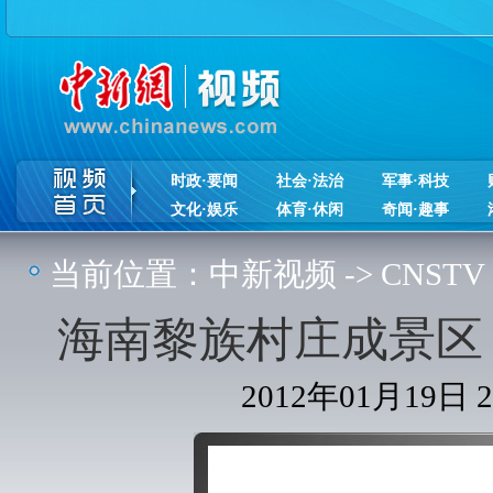
时政·要闻
社会·法治
军事·科技
文化·娱乐
体育·休闲
奇闻·趣事
当前位置：
中新视频
->
CNSTV
海南黎族村庄成景区 
2012年01月19