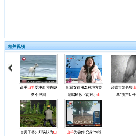
相关视频
高手
山羊
爱冲浪 能翻越
新疆女孩用21种地方剧
台赠大陆长鬃
数个浪潮
翻唱民歌《两只小
山
羊”所产幼
羊
》
台男子将头灯误认为
山
山羊
为尝鲜 变身“蜘蛛