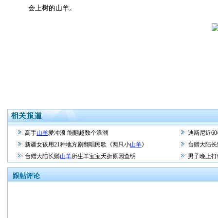
会上树的山羊。
高手
山羊
爱冲浪 能翻越数个浪潮
迪斯尼近6
新疆女孩用21种地方剧翻唱民歌《两只小
山羊
》
台赠大陆长
台赠大陆长鬃
山羊
所生羊宝宝夭折原因查明
男子晚上打
跟帖评论