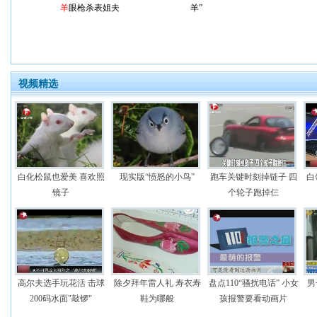
羊
眼枪杀表姐夫
羊”
视频精选
白化松鼠也爱美 喜欢照
现实版“愤怒的小鸟”
跑车关键时刻掉链子 四
白
镜子
个轮子跑掉仨
高尔夫选手玩花活 击球
除夕拜年雷人礼 寿衣寿
盘点110“骚扰电话” 小女
男
200码水面"敲锣"
鞋为哪般
孩报警要看动画片