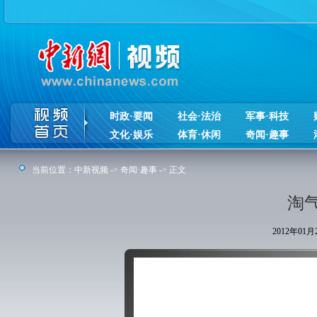
时政·要闻
社会·法治
军事·科技
文化·娱乐
体育·休闲
奇闻·趣事
当前位置：
中新视频
->
奇闻·趣事
-> 正文
淘
2012年01