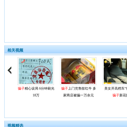
相关视频
骗子
精心设局 6分钟刷光
骗子
上门兜售假红牛 多
美女开高档车“
18万
家商店被骗一万余元
骗子
新花
视频精选