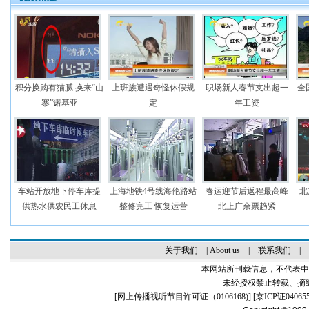
积分换购有猫腻 换来“山
上班族遭遇奇怪休假规
职场新人春节支出超一
全
寨”诺基亚
定
年工资
车站开放地下停车库提
上海地铁4号线海伦路站
春运迎节后返程最高峰
北
供热水供农民工休息
整修完工 恢复运营
北上广余票趋紧
关于我们
|
About us
|
联系我们
|
本网站所刊载信息，不代表中
未经授权禁止转载、摘
[
网上传播视听节目许可证（0106168)
] [
京ICP证04065