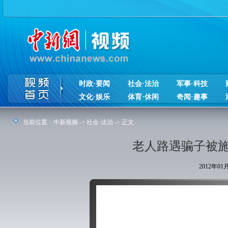
时政·要闻
社会·法治
军事·科技
文化·娱乐
体育·休闲
奇闻·趣事
当前位置：
中新视频
->
社会·法治
-> 正文
老人路遇骗子被施
2012年0