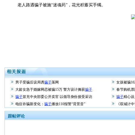
老人路遇骗子被施“迷魂药”，花光积蓄买手镯。
男子受骗后设局诱
骗子
落网
女孩被骗1
大龄女急于婚嫁网恋被骗15万 警方设计擒获
骗子
春节购机票
骗子
冒充中央部委公开卖官 以领导身份接受采访
骗子
精心设
电信诈骗新变化：
骗子
播放110报警“背景音”
《双城计中
跟帖评论