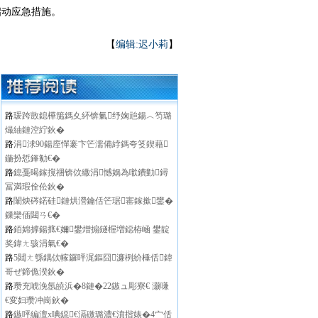
动应急措施。
【
编辑:迟小莉
】
路
瑗跨敳鎴樺箷鎷夊紑锛氭纾婅兘鍚︿笉璐
熶紬鏈涳紵鈥�
路
涓浗90鍚庢憚褰卞笀濡備綍鎷夸笅鍥藉
鍦扮悊鎽勨€�
路
鎴戞暍鎵撹祵锛佽繖涓憾娲為噷鐨勭鐞
冨満瑕佺伀鈥�
路
闈炴硶鍩硅鏈烘瀯鑰佸笀琚寚鎵撳鐢�
鏁欒偛閮ㄢ€�
路
銆婂摢鍚掋€嬭鐢熷搧鐩楃増鐚栫崡 鐢靛
奖鍏ㄤ骇涓氣€�
路
5閮ㄤ綔鍝佽幏鑼呯浘鏂囧濂栵紒棰佸鍏
哥ぜ鍗佹湀鈥�
路
瓒充唬浼氬皢浜�8鏈�22鏃ュ彫寮€ 灏嗛
€変妇瓒冲崗鈥�
路
鏃呯編澶х唺鐚€滆礉璐濃€濆揩婊�4宀佸