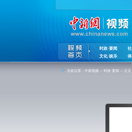
时政·要闻
社
文化·娱乐
体
当前位置：
中新视频
->
时政·要闻
-> 正文