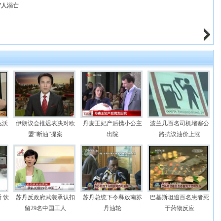
97人溺亡
达沃
伊朗议会推迟表决对欧
丹麦王妃产后携小公主
波兰几百名司机堵塞公
盟“断油”提案
出院
路抗议油价上涨
 饮
苏丹反政府武装承认扣
苏丹总统下令释放南苏
巴基斯坦逾百名患者死
留29名中国工人
丹油轮
于药物反应