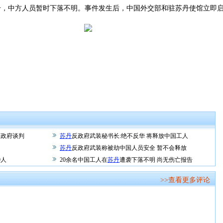
中方人员暂时下落不明。事件发生后，中国外交部和驻苏丹使馆立即启
和政府谈判
苏丹
反政府武装秘书长:绝不反华 将释放中国工人
苏丹
反政府武装称被劫中国人员安全 暂不会释放
9人
20余名中国工人在
苏丹
遭袭下落不明 尚无伤亡报告
>>查看更多评论