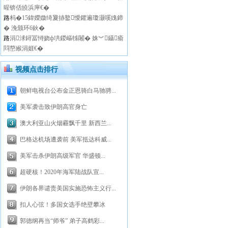
暒锛佸皢浜庘€�
路
杩�15鍏嬫媺绮夐捇鐜懓鑺遍瓊灏嗘媿鍗
� 浼颁环6鈥�
路
涓浗鐞冨憳娆ф垬鍐嶇牬闂� 姝︾鑷瘉
閰嶅緱涓娾€�
视频点击排行
朝鲜电视台公布金正恩骑白马驰骋...
美军袭击致伊朗高官身亡
澳大利亚山火烟霾飘千里 新西兰...
巴格达机场遭袭前 美军抵达科威...
美军击杀伊朗高级军官 华盛顿...
超硬核！2020年海军陆战队宣...
伊朗各界谴责美国实施恐怖主义行...
扣人心弦！多国女选手绝壁攀冰
郭德纲再当“师爷” 弟子高鹤彩...