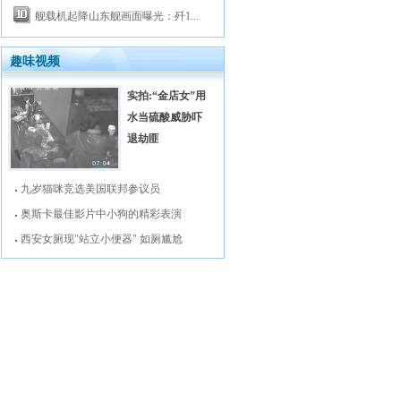
舰载机起降山东舰画面曝光：歼1...
趣味视频
实拍:“金店女”用
水当硫酸威胁吓
退劫匪
九岁猫咪竞选美国联邦参议员
奥斯卡最佳影片中小狗的精彩表演
西安女厕现"站立小便器" 如厕尴尬