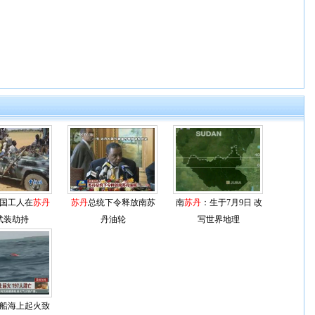
中国工人在
苏丹
苏丹
总统下令释放南苏
南
苏丹
：生于7月9日 改
武装劫持
丹油轮
写世界地理
船海上起火致