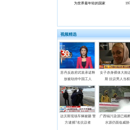
为世界最年轻的国家
1
视频精选
苏丹反政府武装承诺释
女子赤身裸体大闹
放被劫持中国工人
斯 抗议男人当权
达沃斯现场车辆被砸 警
广西镉污染源已截断
方逮捕7名抗议者
水源仍面临威胁