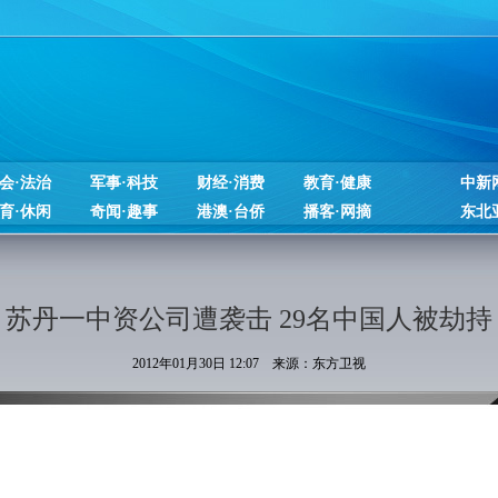
会·法治
军事·科技
财经·消费
教育·健康
中新
育·休闲
奇闻·趣事
港澳·台侨
播客·网摘
东北
苏丹一中资公司遭袭击 29名中国人被劫持
2012年01月30日 12:07 来源：东方卫视