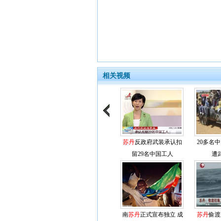
相关视频
苏丹
反政府武装承认扣
20多名
留29名中国工人
遭
南
苏丹
正式宣布独立 成
苏丹
偷渡