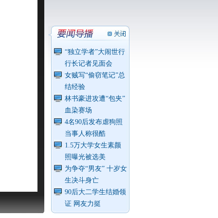
“独立学者”大闹世行
行长记者见面会
女贼写“偷窃笔记”总
结经验
林书豪进攻遭“包夹”
血染赛场
4名90后发布虐狗照
当事人称很酷
1.5万大学女生素颜
照曝光被选美
为争夺“男友” 十岁女
生决斗身亡
90后大二学生结婚领
证 网友力挺