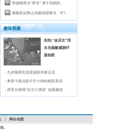
郭德纲再当“师爷” 弟子高鹤彩...
舰载机起降山东舰画面曝光：歼1...
趣味视频
实拍:“金店女”用
水当硫酸威胁吓
退劫匪
九岁猫咪竞选美国联邦参议员
奥斯卡最佳影片中小狗的精彩表演
西安女厕现"站立小便器" 如厕尴尬
息
|
网站地图
授权。