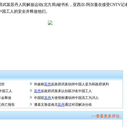
武装苏丹人民解放运动(北方局)秘书长，亚西尔-阿尔曼在接受CNTV记
中国工人的安全并释放他们。
被控
外媒称
苏丹
反政府武装劫持中国人是为和政府谈判
中国工人
苏丹
反政府武装承认扣留29名中国工人
不会释放
中国驻
苏丹
大使馆称遭劫持中国员工为29人
无伤亡报告
潘基文敦促南北
苏丹
通过对话解决分歧
>>查看更多评论