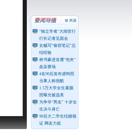
“独立学者”大闹世行
行长记者见面会
女贼写“偷窃笔记”总
结经验
林书豪进攻遭“包夹”
血染赛场
4名90后发布虐狗照
当事人称很酷
1.5万大学女生素颜
照曝光被选美
为争夺“男友” 十岁女
生决斗身亡
90后大二学生结婚领
证 网友力挺