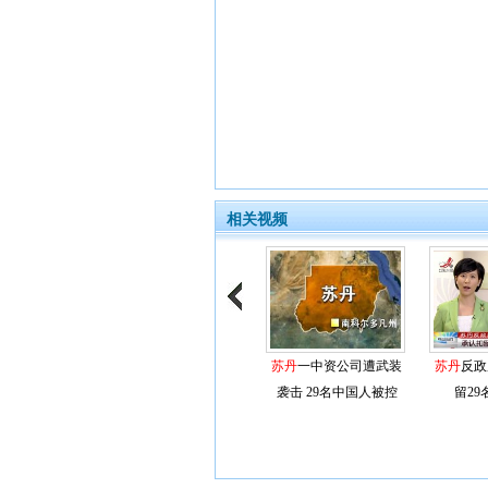
相关视频
苏丹
一中资公司遭武装
苏丹
反政
袭击 29名中国人被控
留2