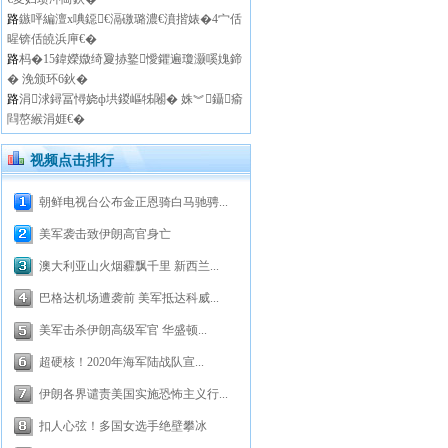
路
鏃呯編澶х唺鐚€滆礉璐濃€濆揩婊�4宀佸
暒锛佸皢浜庘€�
路
杩�15鍏嬫媺绮夐捇鐜懓鑺遍瓊灏嗘媿鍗
� 浼颁环6鈥�
路
涓浗鐞冨憳娆ф垬鍐嶇牬闂� 姝︾鑷瘉
閰嶅緱涓娾€�
视频点击排行
朝鲜电视台公布金正恩骑白马驰骋...
美军袭击致伊朗高官身亡
澳大利亚山火烟霾飘千里 新西兰...
巴格达机场遭袭前 美军抵达科威...
美军击杀伊朗高级军官 华盛顿...
超硬核！2020年海军陆战队宣...
伊朗各界谴责美国实施恐怖主义行...
扣人心弦！多国女选手绝壁攀冰