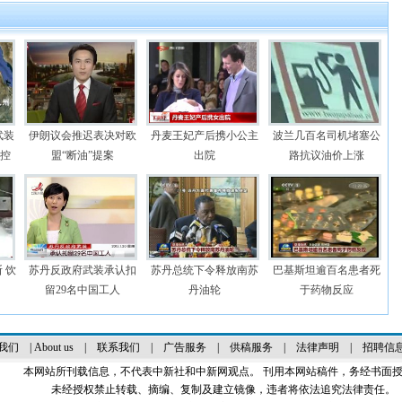
武装
伊朗议会推迟表决对欧
丹麦王妃产后携小公主
波兰几百名司机堵塞公
被控
盟“断油”提案
出院
路抗议油价上涨
 饮
苏丹反政府武装承认扣
苏丹总统下令释放南苏
巴基斯坦逾百名患者死
留29名中国工人
丹油轮
于药物反应
我们
|
About us
|
联系我们
|
广告服务
|
供稿服务
|
法律声明
|
招聘信
本网站所刊载信息，不代表中新社和中新网观点。 刊用本网站稿件，务经书面
未经授权禁止转载、摘编、复制及建立镜像，违者将依法追究法律责任。