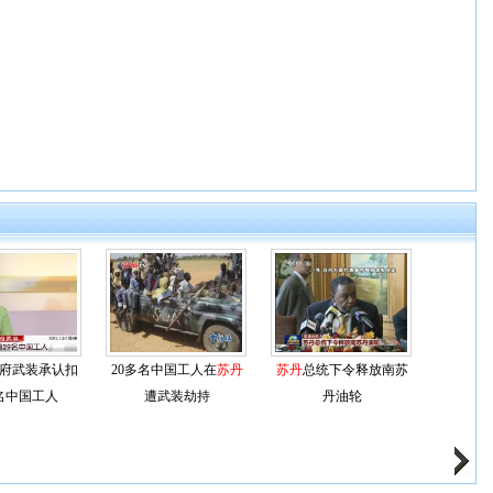
府武装承认扣
20多名中国工人在
苏丹
苏丹
总统下令释放南苏
9名中国工人
遭武装劫持
丹油轮