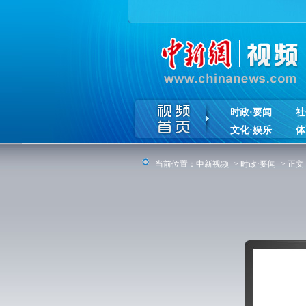
时政·要闻
社
文化·娱乐
体
当前位置：
中新视频
->
时政·要闻
-> 正文