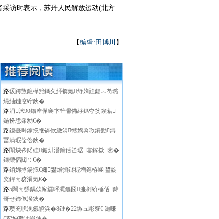
者采访时表示，苏丹人民解放运动(北方
【
编辑:田博川
】
路
瑗跨敳鎴樺箷鎷夊紑锛氭纾婅兘鍚︿笉璐
熶紬鏈涳紵鈥�
路
涓浗90鍚庢憚褰卞笀濡備綍鎷夸笅鍥藉
鍦扮悊鎽勨€�
路
鎴戞暍鎵撹祵锛佽繖涓憾娲為噷鐨勭鐞
冨満瑕佺伀鈥�
路
闈炴硶鍩硅鏈烘瀯鑰佸笀琚寚鎵撳鐢�
鏁欒偛閮ㄢ€�
路
銆婂摢鍚掋€嬭鐢熷搧鐩楃増鐚栫崡 鐢靛
奖鍏ㄤ骇涓氣€�
路
5閮ㄤ綔鍝佽幏鑼呯浘鏂囧濂栵紒棰佸鍏
哥ぜ鍗佹湀鈥�
路
瓒充唬浼氬皢浜�8鏈�22鏃ュ彫寮€ 灏嗛
€変妇瓒冲崗鈥�