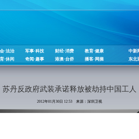
会·法治
军事·科技
财经·消费
教育·健康
中新
育·休闲
奇闻·趣事
港澳·台侨
播客·网摘
东北
苏丹反政府武装承诺释放被劫持中国工人
2012年01月30日 12:53 来源：深圳卫视