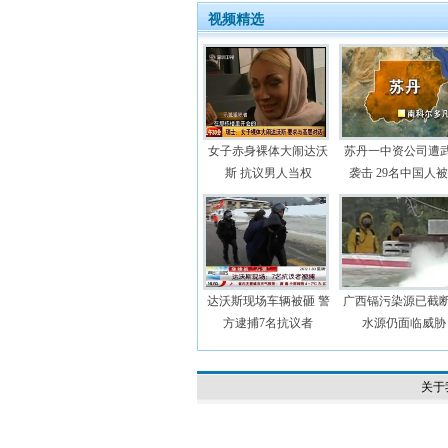
视频精选
女子赤身裸体大闹达沃
苏丹一中资公司遭
斯 抗议男人当权
袭击 29名中国人
达沃斯现场车辆被砸 警
广西镉污染源已截断
方逮捕7名抗议者
水源仍面临威胁
关于