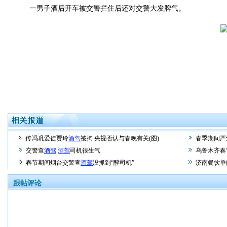
一男子酒后开车被交警拦住后还对交警大发脾气。
传冯巩爱徒贾玲
酒驾
被拘 央视否认与春晚有关(图)
春季期间严
交警查
酒驾
酒驾
司机很生气
乌鲁木齐春
春节期间烟台交警查
酒驾
没抓到“醉司机”
济南餐饮单
跟帖评论