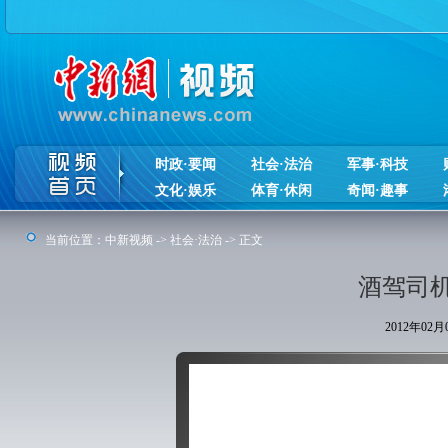
时政·要闻
社会·法治
军事·科技
文化·娱乐
体育·休闲
奇闻·趣事
当前位置：
中新视频
->
社会·法治
-> 正文
酒驾司
2012年02