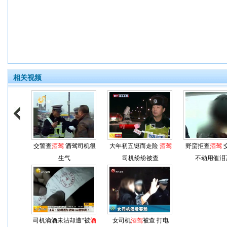
相关视频
交警查
酒驾
酒驾司机很
大年初五铤而走险
酒驾
野蛮拒查
酒驾
生气
司机纷纷被查
不动用催泪
司机滴酒未沾却遭“被
酒
女司机
酒驾
被查 打电