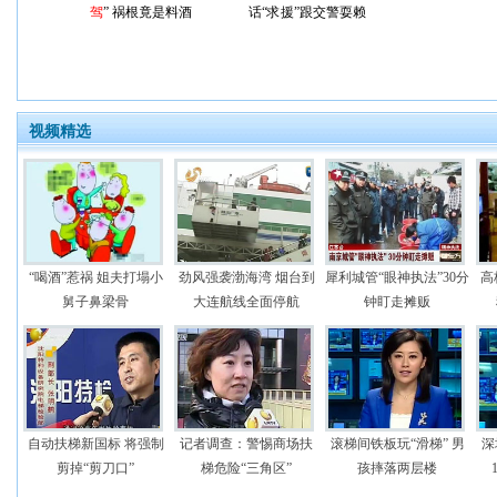
驾
” 祸根竟是料酒
话“求援”跟交警耍赖
视频精选
“喝酒”惹祸 姐夫打塌小
劲风强袭渤海湾 烟台到
犀利城管“眼神执法”30分
高
舅子鼻梁骨
大连航线全面停航
钟盯走摊贩
自动扶梯新国标 将强制
记者调查：警惕商场扶
滚梯间铁板玩“滑梯” 男
深
剪掉“剪刀口”
梯危险“三角区”
孩摔落两层楼