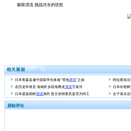
极限漂流 挑战河水的愤怒
日本青森县邀中国留学生体验“雪地
漂流
”之旅
阿拉斯加沿
农历龙年将至 海南侨乡琼海腾龙
漂流
万泉河
日本向朝鲜
日本遣返朝鲜
漂流
渔民 曾主张彻查其是否为特工
女子落水后
跟帖评论