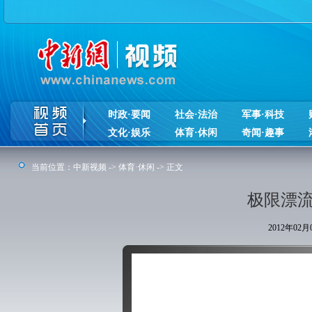
时政·要闻
社会·法治
军事·科技
文化·娱乐
体育·休闲
奇闻·趣事
当前位置：
中新视频
->
体育·休闲
-> 正文
极限漂流
2012年02