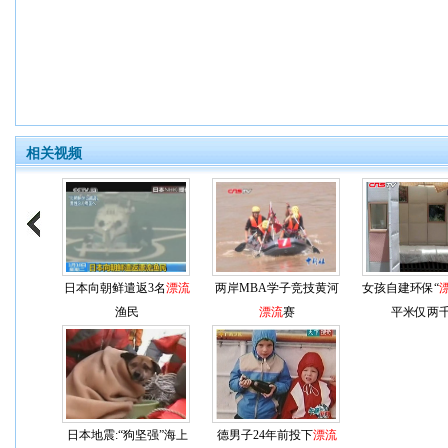
相关视频
日本向朝鲜遣返3名
漂流
两岸MBA学子竞技黄河
女孩自建环保“
渔民
漂流
赛
平米仅两
日本地震:“狗坚强”海上
德男子24年前投下
漂流