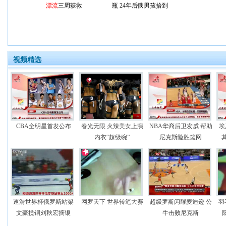
漂流
三周获救
瓶 24年后俄男孩拾到
视频精选
CBA全明星首发公布
春光无限 火辣美女上演
NBA华裔后卫发威 帮助
埃
内衣“超级碗”
尼克斯险胜篮网
速滑世界杯俄罗斯站梁
网罗天下 世界转笔大赛
超级罗斯闪耀麦迪逊 公
羽
文豪揽铜刘秋宏摘银
牛击败尼克斯