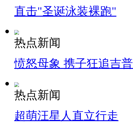
直击"圣诞泳装裸跑"
热点新闻
愤怒母象 携子狂追吉
热点新闻
超萌汪星人直立行走