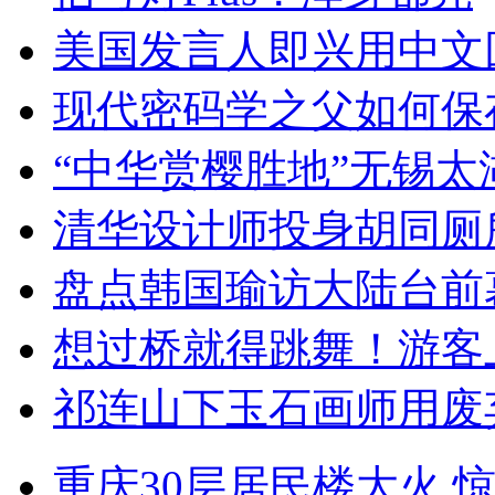
美国发言人即兴用中文
现代密码学之父如何保
“中华赏樱胜地”无锡
清华设计师投身胡同厕
盘点韩国瑜访大陆台前
想过桥就得跳舞！游客
祁连山下玉石画师用废
重庆30层居民楼大火