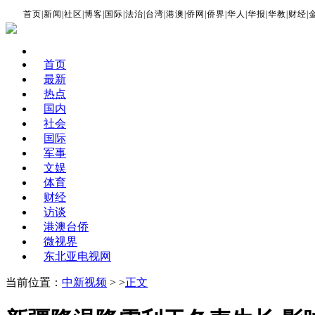
首页
|
新闻
|
社区
|
博客
|
国际
|
法治
|
台湾
|
港澳
|
侨网
|
侨界
|
华人
|
华报
|
华教
|
财经
|
首页
最新
热点
国内
社会
国际
军事
文娱
体育
财经
访谈
港澳台侨
微视界
东北亚电视网
当前位置：
中新视频
> >
正文