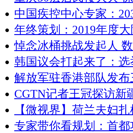
中国疾控中心专家：203
年终策划：2019年度大陆
悼念冰桶挑战发起人 数百
韩国议会打起来了：选举
解放军驻香港部队发布三
CGTN记者王冠探访新疆
【微视界】荷兰夫妇扎根青
专家带你看规划：首都功