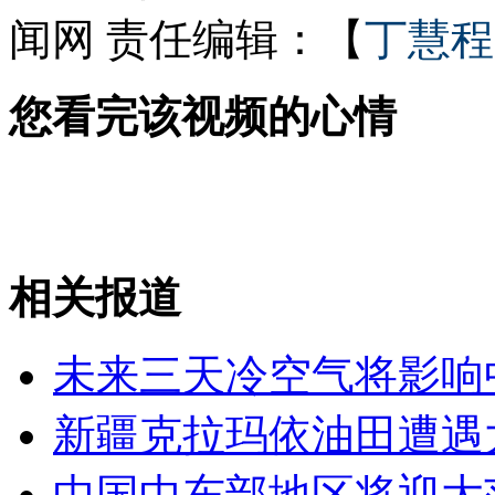
闻网
责任编辑：【
丁慧程
女孩北京地铁殴打老人 痛下狠手拳打脚踢
您看完该视频的心情
无痛分娩是否安全 医生回应
外交部：反对强权政治霸凌主义
相关报道
外交部：有关国家言论片面不公正
未来三天冷空气将影响
新疆克拉玛依油田遭遇
安徽一实载49人客车翻车
中国中东部地区将迎大