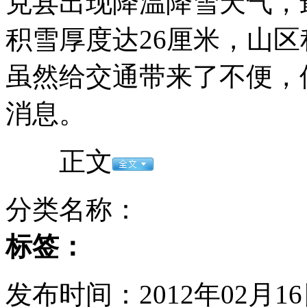
克县出现降温降雪天气，
积雪厚度达26厘米，山区
男童掉铁轨 "闪电男"5秒跳轨救人
虽然给交通带来了不便，
消息。
银行天价账单:96页纸收费4700块
正文
宁波惊现"保时捷出租车"?
分类名称：
标签：
大学生"洗脚妹"讲述"难言之隐"
发布时间：2012年02月16日
山西运城恶犬咬伤多人 警民合力深夜将其击毙