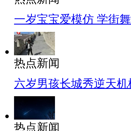
一岁宝宝爱模仿 学街
热点新闻
六岁男孩长城秀逆天机
热点新闻