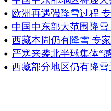
欧洲再遇强
降雪
过程 
走！跟着总书记去植树
中国中东部大范围
降雪
消防员救轻生者
花炮节热闹非凡
减压"枕头大战"
西藏本周仍有
降雪
专家
严寒来袭北半球集体“感
纽约上演“枕头大战”
西藏部分地区仍有
降雪
司机酒驾遇交警 急速倒车逃窜