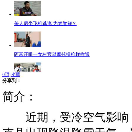
杀人后坐飞机逃逸 为尝尝鲜？
阿富汗唯一女村官驾摩托操枪样样通
0
顶
收藏
分享到：
梅德韦杰夫与普京相约滑雪庆功
简介：
近期，受冷空气影响，
女子跳入搅拌车 消防紧急施救