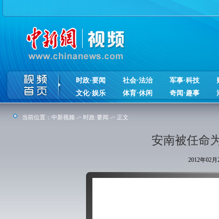
时政·要闻
社会·法治
军事·科技
文化·娱乐
体育·休闲
奇闻·趣事
当前位置：
中新视频
->
时政·要闻
-> 正文
安南被任命
2012年02