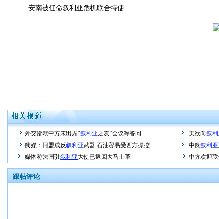
安南被任命叙利亚危机联合特使
外交部就中方未出席“
叙利亚
之友”会议等答问
美欲向
叙利
俄媒：阿盟成反
叙利亚
武器 石油贸易受西方操控
中俄
叙利亚
媒体称法国驻
叙利亚
大使已返回大马士革
中方欢迎联
跟帖评论