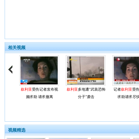
相关视频
叙利亚
受伤记者发布视
叙利亚
多地遭“武装恐怖
记者
叙利亚
受伤
频求助 请求撤离
分子”袭击
求助请求尽
视频精选