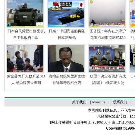
日本自民党提出修宪 拟
日媒：中国海监船再阻
国务院：年内在京津沪
奥
自卫队改自卫军
日本测量船
等重点城市监测PM2.5
利
紫金县丙肝人数升至383
海地前总统阿里斯蒂德
欧盟：决定召回所有成
日
人 感染源仍未查明
被诉贩毒洗钱贪污
员国驻白俄罗斯大使
关于我们
|
About us
|
联系我们
|
本网站所刊载信息，不代表中
未经授权禁止转载、摘
[
网上传播视听节目许可证（0106168)
] [
京ICP证04065
Copyright ©1999