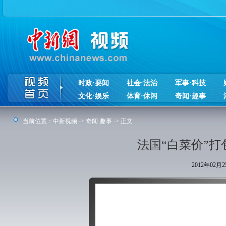
时政·要闻
社会·法治
军事·科技
文化·娱乐
体育·休闲
奇闻·趣事
当前位置：
中新视频
->
奇闻·趣事
-> 正文
法国“白菜价”打
2012年02月