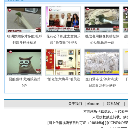
聪明鹦鹉多才多能 捡球
花花公子拟建太空俱乐
挑战者用摄像机捕捉惊
跟
翻跟斗样样精通
部 “脱衣舞”将登天
心动魄悬崖一跳
耍酷猫咪 戴着眼镜拍
“怕老婆六境界”引关注
壶口瀑布现"冰封奇观"
MV
宛若白龙俯卧峡谷
关于我们
|
About us
|
联系我们
|
本网站所刊载信息，不代表中
未经授权禁止转载、摘
[
网上传播视听节目许可证（0106168)
] [
京ICP证04065