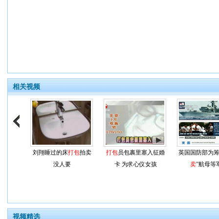
相关视频
刘翔睡过的床
打包
拍卖
打包
员包裹里塞入征婚
英国国防部为筹
没人要
卡 为求心仪女孩
卖
”航母等
视频精选