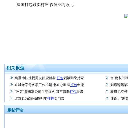
法国打包贱卖村庄 仅售33万欧元
姚晨搀扶拄拐男友甜蜜就餐
打包
剩饭勤俭持家
台“财长”
京城老字号各项工作推进 北京小吃将
打包
申遗
刘嘉玲陪梁
“逐客”型搬家公司生意红火 甚至帮助
打包
垃圾
泰坦尼克号
北京115家博物馆明年
打包
卖门票
评论：“剩
跟帖评论