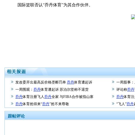
国际篮联否认“乔丹体育”为其合作伙伴。
发改委开出最高反价格垄断罚单
乔丹
体育遭起诉
一周股事：
一周围观：
乔丹
体育遭起诉 苏泊尔坚称不退货
评论称
乔丹
乔丹
体育注册飞人
乔丹
全家 与FIBA合作被指山寨
乔丹
体育注
乔丹
体育抢得来“
乔丹
”抢不来尊敬
“飞人”
乔丹
跟帖评论