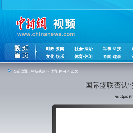
时政·要闻
社会·法治
军事·科技
文化·娱乐
体育·休闲
奇闻·趣事
当前位置：
中新视频
->
体育·休闲
-> 正文
国际篮联否认“
2012年02