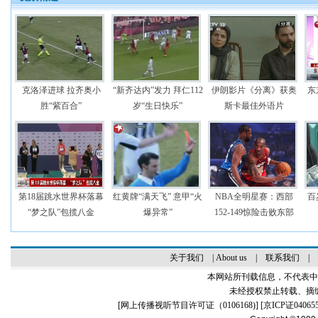
克洛泽进球 拉齐奥小
“新齐达内”发力 拜仁112
伊朗影片《分离》获奥
东
胜“紫百合”
岁“生日快乐”
斯卡最佳外语片
第18届跳水世界杯落幕
红黄牌“满天飞” 意甲“火
NBA全明星赛：西部
百
“梦之队”包揽八金
爆异常”
152-149惊险击败东部
关于我们
|
About us
|
联系我们
|
本网站所刊载信息，不代表中
未经授权禁止转载、摘
[
网上传播视听节目许可证（0106168)
] [
京ICP证04065