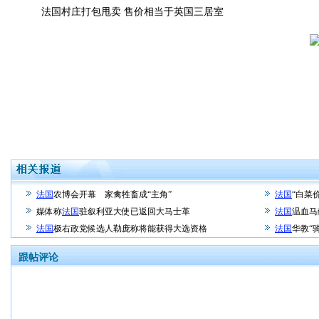
法国村庄打包甩卖 售价相当于英国三居室
法国
农博会开幕 家禽牲畜成“主角”
法国
“白菜
媒体称
法国
驻叙利亚大使已返回大马士革
法国
温血马
法国
极右政党候选人勒庞称将能获得大选资格
法国
华教“
跟帖评论