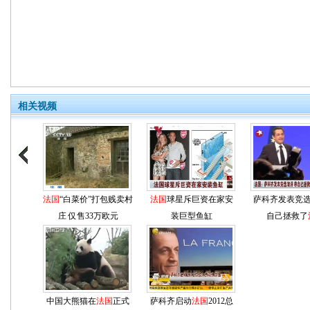
相关视频
法国
“白菜价”打包贱卖村
法国
球星斥巨资在家安
萨科齐发表竞选
庄 仅售33万欧元
装巨型鱼缸
自己拯救了
中国大熊猫在
法国
正式
萨科齐启动
法国
2012总