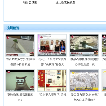
和游客见面
统大选竞选总部
视频精选
聪明鹦鹉多才多能 捡球
花花公子拟建太空俱乐
挑战者用摄像机捕捉惊
跟
翻跟斗样样精通
部 “脱衣舞”将登天
心动魄悬崖一跳
耍酷猫咪 戴着眼镜拍
“怕老婆六境界”引关注
壶口瀑布现"冰封奇观"
MV
宛若白龙俯卧峡谷