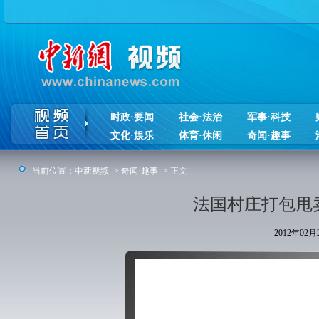
时政·要闻
社会·法治
军事·科技
文化·娱乐
体育·休闲
奇闻·趣事
当前位置：
中新视频
->
奇闻·趣事
-> 正文
法国村庄打包甩
2012年02