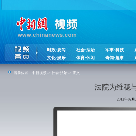
时政·要闻
社会·法治
军事·科技
文化·娱乐
体育·休闲
奇闻·趣事
当前位置：
中新视频
->
社会·法治
-> 正文
法院为维稳与
2012年02