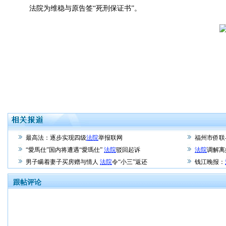
法院为维稳与原告签“死刑保证书”。
最高法：逐步实现四级
法院
举报联网
福州市侨联
“愛馬仕”国内将遭遇“愛瑪仕”
法院
驳回起诉
法院
调解离
男子瞒着妻子买房赠与情人
法院
令“小三”返还
钱江晚报：
跟帖评论