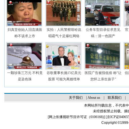
归真堂创始人泪流满面
实拍：人民警察嘻哈说
公务车型目录征求意见
官
称不该求上市
唱霸气十足爆红网络
稿：清一色国产
一颗珍珠三万元 不料竟
谷歌董事长抛15亿美元
医院广告被指低俗 称“让
信
是染色珠
股票 可能为离婚埋单
您怀上亲生孩子”
关于我们
|
About us
|
联系我们
|
本网站所刊载信息，不代表中
未经授权禁止转载、摘
[
网上传播视听节目许可证（0106168)
] [
京ICP证04065
Copyright ©1999