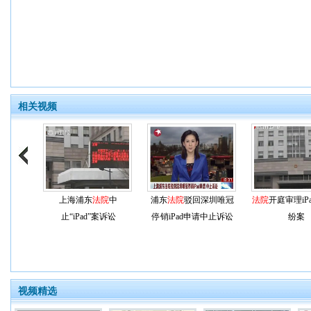
相关视频
上海浦东
法院
中
浦东
法院
驳回深圳唯冠
法院
开庭审理iP
止“iPad”案诉讼
停销iPad申请中止诉讼
纷案
视频精选