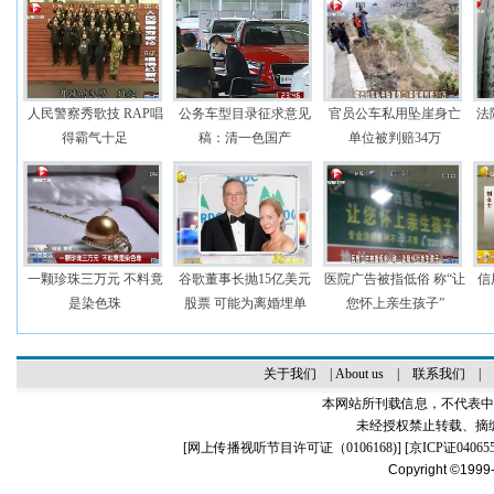
人民警察秀歌技 RAP唱
公务车型目录征求意见
官员公车私用坠崖身亡
法
得霸气十足
稿：清一色国产
单位被判赔34万
一颗珍珠三万元 不料竟
谷歌董事长抛15亿美元
医院广告被指低俗 称“让
信
是染色珠
股票 可能为离婚埋单
您怀上亲生孩子”
关于我们
|
About us
|
联系我们
|
本网站所刊载信息，不代表中
未经授权禁止转载、摘
[
网上传播视听节目许可证（0106168)
] [
京ICP证04065
Copyright ©1999