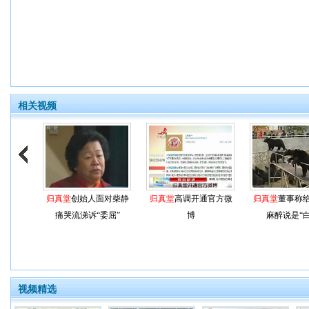
相关视频
归真堂
创始人面对柴静
归真堂
高调开通官方微
归真堂
董事称
痛哭流涕诉“委屈”
博
麻醉说是“白
视频精选