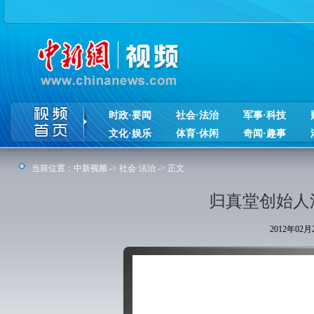
时政·要闻
社会·法治
军事·科技
文化·娱乐
体育·休闲
奇闻·趣事
当前位置：
中新视频
->
社会·法治
-> 正文
归真堂创始人
2012年02