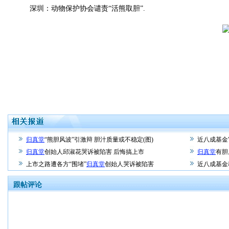
深圳：动物保护协会谴责“活熊取胆”.
归真堂
“熊胆风波”引激辩 胆汁质量或不稳定(图)
近八成基金
归真堂
创始人邱淑花哭诉被陷害 后悔搞上市
归真堂
有胆
上市之路遭各方“围堵”
归真堂
创始人哭诉被陷害
近八成基金
跟帖评论