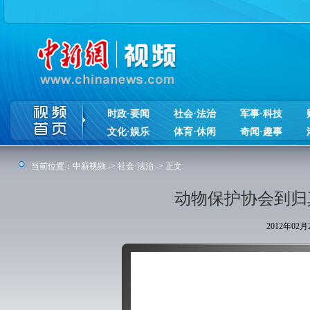
时政·要闻
社会·法治
军事·科技
文化·娱乐
体育·休闲
奇闻·趣事
当前位置：
中新视频
->
社会·法治
-> 正文
动物保护协会到归
2012年02