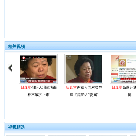
相关视频
归真堂
创始人泪流满面
归真堂
创始人面对柴静
归真堂
高调开
称不该求上市
痛哭流涕诉“委屈”
博
视频精选