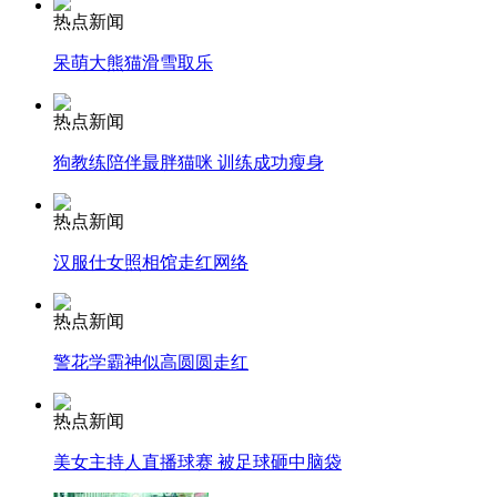
热点新闻
呆萌大熊猫滑雪取乐
走！跟着总书记去植树
热点新闻
消防员救轻生者
花炮节热闹非凡
减压"枕头大战"
狗教练陪伴最胖猫咪 训练成功瘦身
热点新闻
汉服仕女照相馆走红网络
纽约上演“枕头大战”
热点新闻
司机酒驾遇交警 急速倒车逃窜
警花学霸神似高圆圆走红
热点新闻
美女主持人直播球赛 被足球砸中脑袋