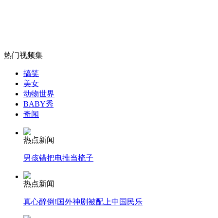
女孩北京地铁殴打老人 痛下狠手拳打脚踢
热门视频集
搞笑
无痛分娩是否安全 医生回应
美女
动物世界
BABY秀
外交部：反对强权政治霸凌主义
奇闻
热点新闻
外交部：有关国家言论片面不公正
男孩错把电推当梳子
热点新闻
安徽一实载49人客车翻车
真心醉倒!国外神剧被配上中国民乐