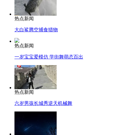
热点新闻
大白鲨腾空捕食猎物
热点新闻
一岁宝宝爱模仿 学街舞萌态百出
热点新闻
六岁男孩长城秀逆天机械舞