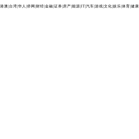
港澳
|
台湾
|
华人
|
侨网
|
财经
|
金融
|
证券
|
房产
|
能源
|
IT
|
汽车
|
游戏
|
文化
|
娱乐
|
体育
|
健康