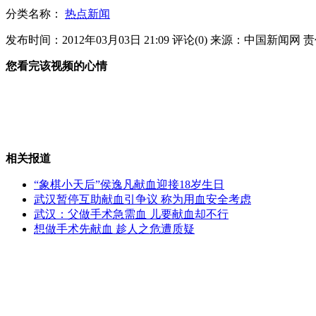
分类名称：
热点新闻
温家宝：这些年 过得不易
发布时间：2012年03月03日 21:09
评论(
0
)
来源：中国新闻网
责
您看完该视频的心情
女子买旧收音机里发现三万存单
相关报道
温家宝：不到最后一刻 绝不松套
“象棋小天后”侯逸凡献血迎接18岁生日
武汉暂停互助献血引争议 称为用血安全考虑
武汉：父做手术急需血 儿要献血却不行
想做手术先献血 趁人之危遭质疑
购物卡瞬间清零 警惕新型诈骗
山西运城恶犬咬伤多人 警民合力深夜将其击毙