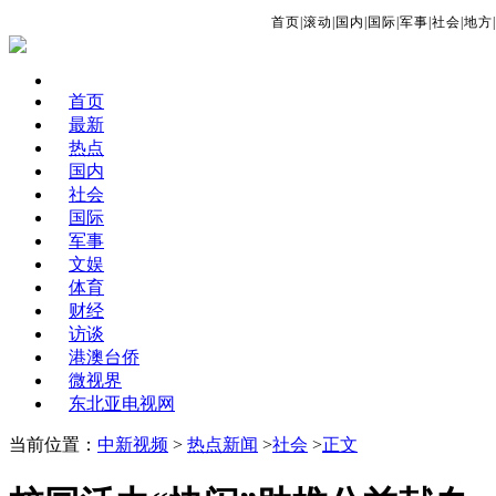
首页
|
滚动
|
国内
|
国际
|
军事
|
社会
|
地方
|
首页
最新
热点
国内
社会
国际
军事
文娱
体育
财经
访谈
港澳台侨
微视界
东北亚电视网
当前位置：
中新视频
>
热点新闻
>
社会
>
正文