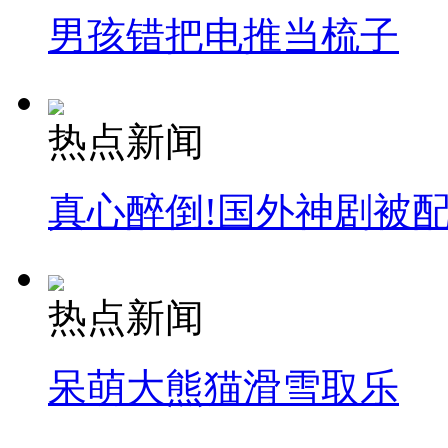
男孩错把电推当梳子
热点新闻
真心醉倒!国外神剧被
热点新闻
呆萌大熊猫滑雪取乐