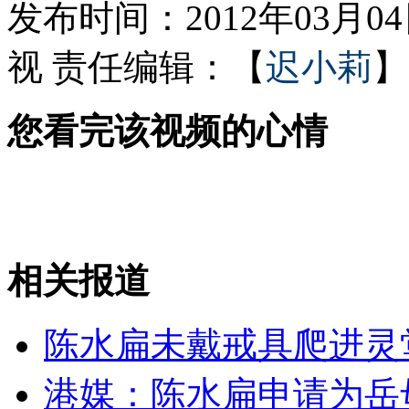
发布时间：2012年03月04日
视
责任编辑：【
迟小莉
】
触目惊心凤爪加工窝点
您看完该视频的心情
温家宝：这些年 过得不易
山西运城恶犬咬伤多人 警民合力深夜将其击毙
相关报道
女孩北京地铁殴打老人 痛下狠手拳打脚踢
陈水扁未戴戒具爬进灵
无痛分娩是否安全 医生回应
港媒：陈水扁申请为岳