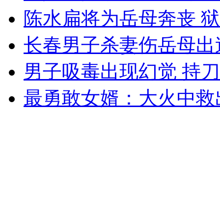
陈水扁将为岳母奔丧 
外交部：反对强权政治霸凌主义
长春男子杀妻伤岳母出
外交部：有关国家言论片面不公正
男子吸毒出现幻觉 持
最勇敢女婿：大火中救出
安徽一实载49人客车翻车
走！跟着总书记去植树
消防员救轻生者
花炮节热闹非凡
减压"枕头大战"