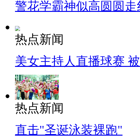
警花学霸神似高圆圆走
热点新闻
美女主持人直播球赛 
热点新闻
直击"圣诞泳装裸跑"