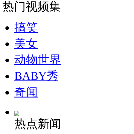
热门视频集
纽约上演“枕头大战”
搞笑
司机酒驾遇交警 急速倒车逃窜
美女
动物世界
BABY秀
奇闻
热点新闻