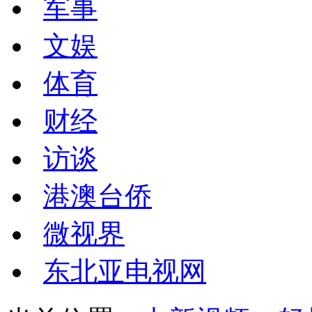
军事
文娱
体育
财经
访谈
港澳台侨
微视界
东北亚电视网