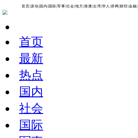
首页
|
滚动
|
国内
|
国际
|
军事
|
社会
|
地方
|
港澳
|
台湾
|
华人
|
侨网
|
财经
|
金融
|
首页
最新
热点
国内
社会
国际