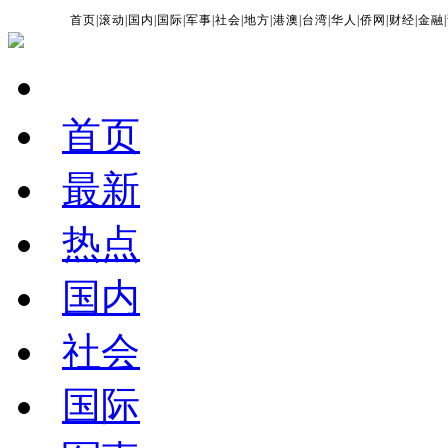
首页
|
滚动
|
国内
|
国际
|
军事
|
社会
|
地方
|
港澳
|
台湾
|
华人
|
侨网
|
财经
|
金融
|
首页
最新
热点
国内
社会
国际