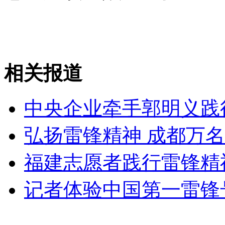
外交部：反对强权政治霸凌主义
外交部：有关国家言论片面不公正
相关报道
中央企业牵手郭明义践
安徽一实载49人客车翻车
弘扬雷锋精神 成都万
福建志愿者践行雷锋精
走！跟着总书记去植树
记者体验中国第一雷锋
消防员救轻生者
花炮节热闹非凡
减压"枕头大战"