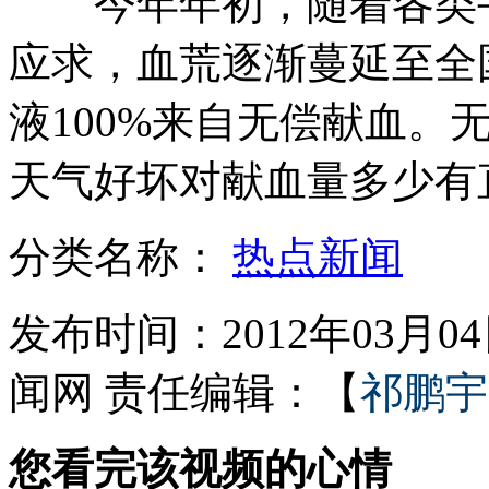
今年年初，随着各类手
应求，血荒逐渐蔓延至全
触目惊心凤爪加工窝点
液100%来自无偿献血。
天气好坏对献血量多少有
温家宝：这些年 过得不易
分类名称：
热点新闻
山西运城恶犬咬伤多人 警民合力深夜将其击毙
发布时间：2012年03月04日
女孩北京地铁殴打老人 痛下狠手拳打脚踢
闻网
责任编辑：【
祁鹏宇
无痛分娩是否安全 医生回应
您看完该视频的心情