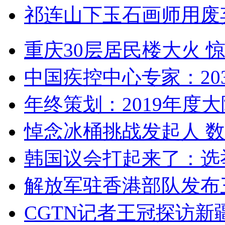
祁连山下玉石画师用废
重庆30层居民楼大火
中国疾控中心专家：203
年终策划：2019年度大陆
悼念冰桶挑战发起人 数百
韩国议会打起来了：选举
解放军驻香港部队发布三
CGTN记者王冠探访新疆