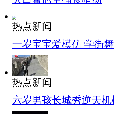
热点新闻
一岁宝宝爱模仿 学街
热点新闻
六岁男孩长城秀逆天机