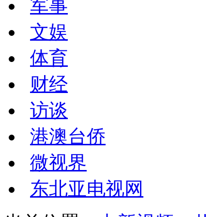
军事
文娱
体育
财经
访谈
港澳台侨
微视界
东北亚电视网