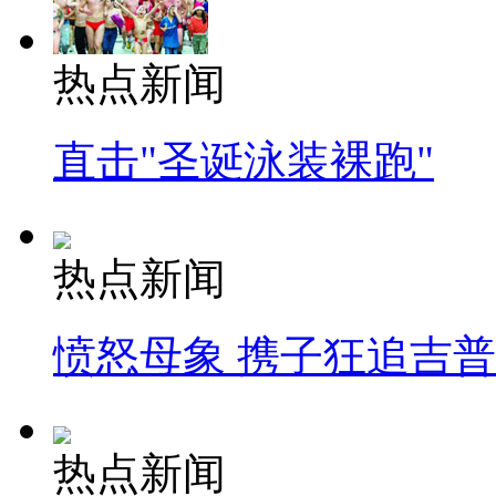
热点新闻
直击"圣诞泳装裸跑"
热点新闻
愤怒母象 携子狂追吉
热点新闻