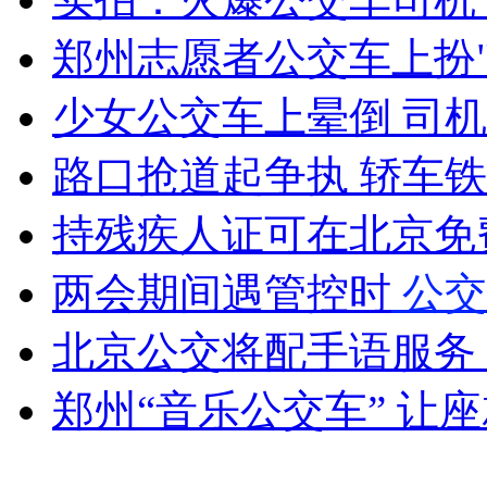
郑州志愿者公交车上扮"
女孩北京地铁殴打老人 痛下狠手拳打脚踢
少女公交车上晕倒 司
路口抢道起争执 轿车
无痛分娩是否安全 医生回应
持残疾人证可在北京免
外交部：反对强权政治霸凌主义
两会期间遇管控时
公交
外交部：有关国家言论片面不公正
北京公交将配手语服务
郑州“音乐公交车” 让
安徽一实载49人客车翻车