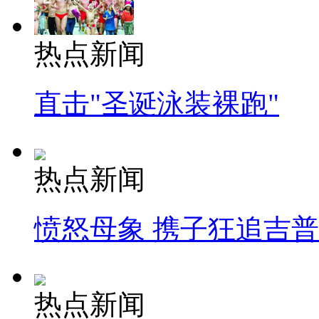
热点新闻
直击"圣诞泳装裸跑"
热点新闻
愤怒母象 携子狂追吉
热点新闻