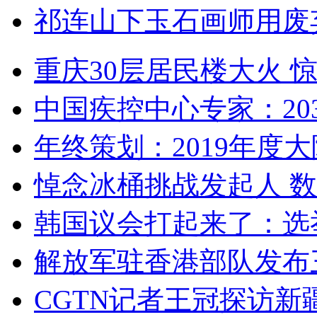
祁连山下玉石画师用废
重庆30层居民楼大火
中国疾控中心专家：203
年终策划：2019年度大陆
悼念冰桶挑战发起人 数百
韩国议会打起来了：选举
解放军驻香港部队发布三
CGTN记者王冠探访新疆