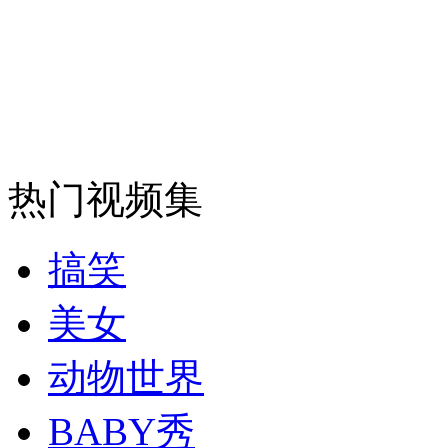
走！跟着总书记去植树
消防员救轻生者
花炮节热闹非凡
减压"枕头大战"
热门视频集
纽约上演“枕头大战”
搞笑
美女
司机酒驾遇交警 急速倒车逃窜
动物世界
BABY秀