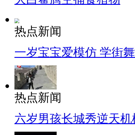
热点新闻
一岁宝宝爱模仿 学街
热点新闻
六岁男孩长城秀逆天机