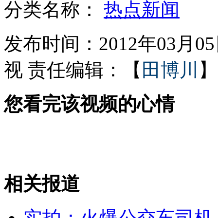
分类名称：
热点新闻
温家宝：房价还远远没有回到合理价位
发布时间：2012年03月05日
视
责任编辑：【
田博川
】
温家宝：我愿意退休后去台湾自由行
您看完该视频的心情
触目惊心凤爪加工窝点
温家宝：这些年 过得不易
相关报道
山西运城恶犬咬伤多人 警民合力深夜将其击毙
实拍：火爆公交车司机