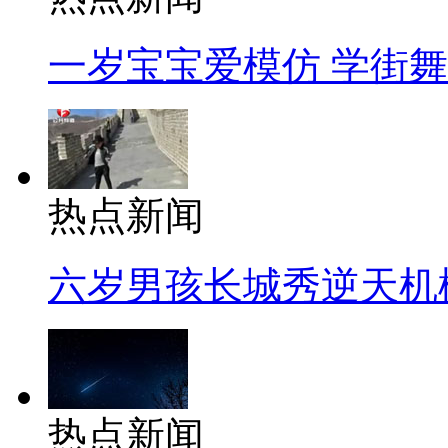
一岁宝宝爱模仿 学街
热点新闻
六岁男孩长城秀逆天机
热点新闻