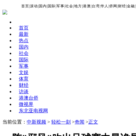
首页
|
滚动
|
国内
|
国际
|
军事
|
社会
|
地方
|
港澳
|
台湾
|
华人
|
侨网
|
财经
|
金融
|
首页
最新
热点
国内
社会
国际
军事
文娱
体育
财经
访谈
港澳台侨
微视界
东北亚电视网
当前位置：
中新视频
>
轻松一刻
>
奇闻
>
正文