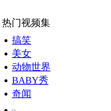
走！跟着总书记去植树
热门视频集
消防员救轻生者
花炮节热闹非凡
减压"枕头大战"
搞笑
美女
纽约上演“枕头大战”
动物世界
BABY秀
司机酒驾遇交警 急速倒车逃窜
奇闻