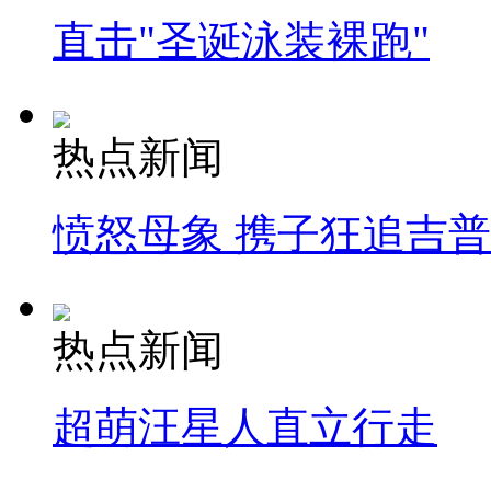
直击"圣诞泳装裸跑"
热点新闻
愤怒母象 携子狂追吉
热点新闻
超萌汪星人直立行走