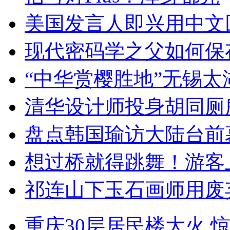
美国发言人即兴用中文
现代密码学之父如何保
“中华赏樱胜地”无锡
清华设计师投身胡同厕
盘点韩国瑜访大陆台前
想过桥就得跳舞！游客
祁连山下玉石画师用废
重庆30层居民楼大火