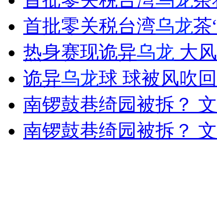
首批零关税台湾
乌龙
茶
女孩北京地铁殴打老人 痛下狠手拳打脚踢
热身赛现诡异
乌龙
大风
诡异
乌龙
球 球被风吹
无痛分娩是否安全 医生回应
南锣鼓巷绮园被拆？ 文
外交部：反对强权政治霸凌主义
南锣鼓巷绮园被拆？ 文
外交部：有关国家言论片面不公正
安徽一实载49人客车翻车