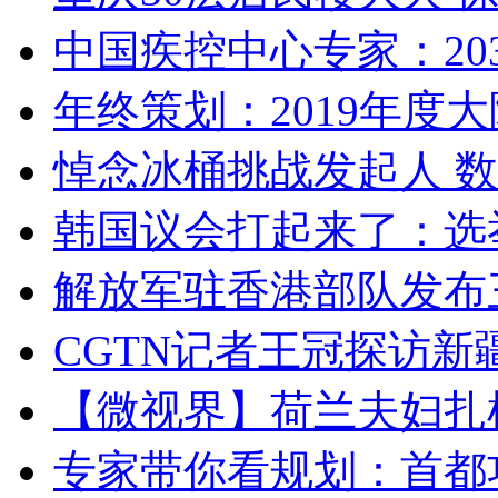
中国疾控中心专家：203
年终策划：2019年度大陆
悼念冰桶挑战发起人 数百
韩国议会打起来了：选举
解放军驻香港部队发布三
CGTN记者王冠探访新疆
【微视界】荷兰夫妇扎根青
专家带你看规划：首都功