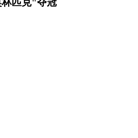
奥林匹克"夺冠