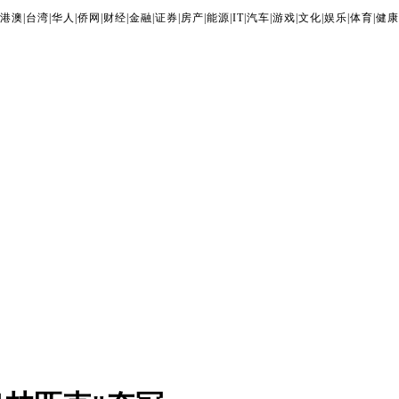
港澳
|
台湾
|
华人
|
侨网
|
财经
|
金融
|
证券
|
房产
|
能源
|
IT
|
汽车
|
游戏
|
文化
|
娱乐
|
体育
|
健康