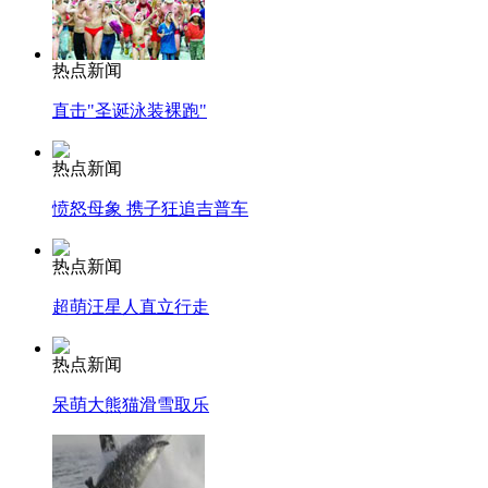
热点新闻
直击"圣诞泳装裸跑"
热点新闻
愤怒母象 携子狂追吉普车
热点新闻
超萌汪星人直立行走
热点新闻
呆萌大熊猫滑雪取乐