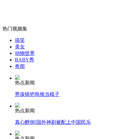
女孩北京地铁殴打老人 痛下狠手拳打脚踢
热门视频集
搞笑
美女
无痛分娩是否安全 医生回应
动物世界
BABY秀
奇闻
外交部：反对强权政治霸凌主义
热点新闻
外交部：有关国家言论片面不公正
男孩错把电推当梳子
热点新闻
真心醉倒!国外神剧被配上中国民乐
安徽一实载49人客车翻车
热点新闻