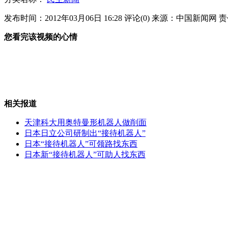
发布时间：2012年03月06日 16:28
评论(
0
)
来源：中国新闻网
责
触目惊心凤爪加工窝点
您看完该视频的心情
温家宝：这些年 过得不易
相关报道
天津科大用奥特曼形机器人做削面
女子买旧收音机里发现三万存单
日本日立公司研制出“接待机器人”
日本“接待机器人”可领路找东西
日本新“接待机器人”可助人找东西
温家宝：不到最后一刻 绝不松套
山西运城恶犬咬伤多人 警民合力深夜将其击毙