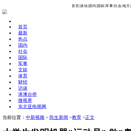
首页
|
滚动
|
国内
|
国际
|
军事
|
社会
|
地方
|
首页
最新
热点
国内
社会
国际
军事
文娱
体育
财经
访谈
港澳台侨
微视界
东北亚电视网
当前位置：
中新视频
>
民生新闻
>
教育
>
正文