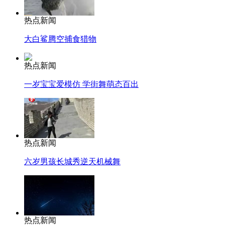
热点新闻
大白鲨腾空捕食猎物
热点新闻
一岁宝宝爱模仿 学街舞萌态百出
热点新闻
六岁男孩长城秀逆天机械舞
热点新闻