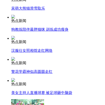
呆萌大熊猫滑雪取乐
走！跟着总书记去植树
热点新闻
狗教练陪伴最胖猫咪 训练成功瘦身
消防员救轻生者
花炮节热闹非凡
减压"枕头大战"
热点新闻
汉服仕女照相馆走红网络
纽约上演“枕头大战”
热点新闻
警花学霸神似高圆圆走红
司机酒驾遇交警 急速倒车逃窜
热点新闻
美女主持人直播球赛 被足球砸中脑袋