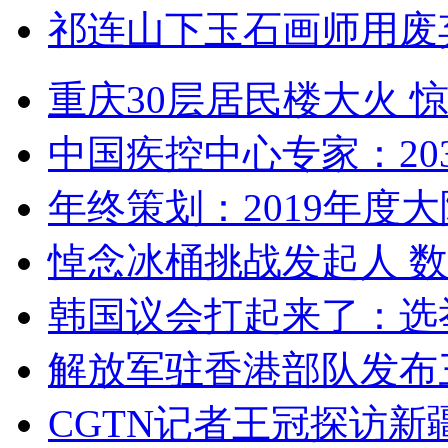
祁连山下玉石画师用废
重庆30层居民楼大火
中国疾控中心专家：203
年终策划：2019年度大陆
悼念冰桶挑战发起人 数百
韩国议会打起来了：选举
解放军驻香港部队发布三
CGTN记者王冠探访新疆