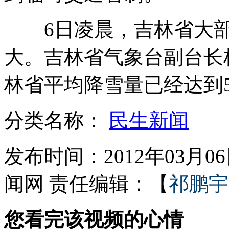
6日凌晨，吉林省大部
女子买旧收音机里发现三万存单
大。吉林省气象台副台长
林省平均降雪量已经达到5
温家宝：不到最后一刻 绝不松套
分类名称：
民生新闻
山西运城恶犬咬伤多人 警民合力深夜将其击毙
发布时间：2012年03月06日
女孩北京地铁殴打老人 痛下狠手拳打脚踢
闻网
责任编辑：【
祁鹏宇
无痛分娩是否安全 医生回应
您看完该视频的心情