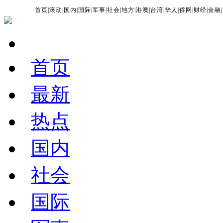
首页
|
滚动
|
国内
|
国际
|
军事
|
社会
|
地方
|
港澳
|
台湾
|
华人
|
侨网
|
财经
|
金融
|
首页
最新
热点
国内
社会
国际