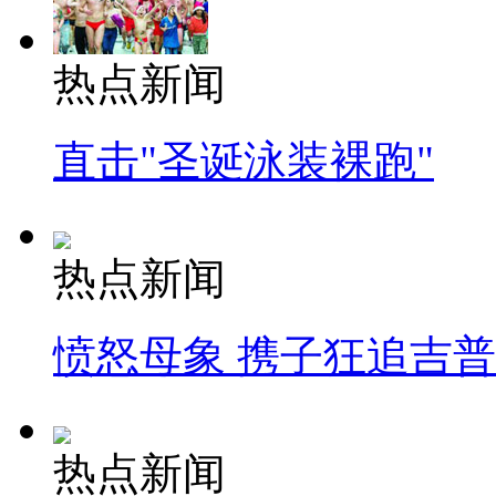
热点新闻
直击"圣诞泳装裸跑"
热点新闻
愤怒母象 携子狂追吉
热点新闻