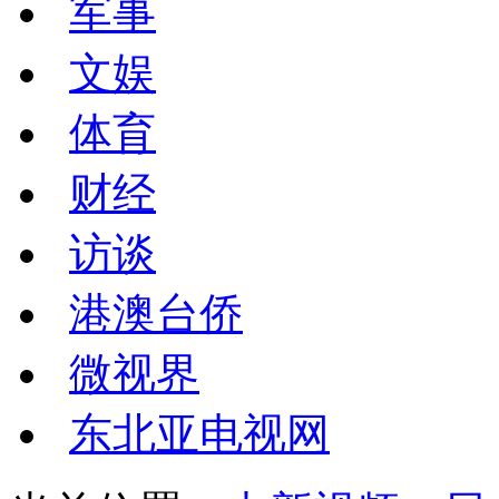
军事
文娱
体育
财经
访谈
港澳台侨
微视界
东北亚电视网