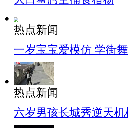
热点新闻
一岁宝宝爱模仿 学街
热点新闻
六岁男孩长城秀逆天机