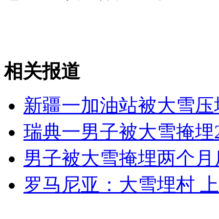
外交部：反对强权政治霸凌主义
外交部：有关国家言论片面不公正
相关报道
新疆一加油站被大雪压塌
安徽一实载49人客车翻车
瑞典一男子被大雪掩埋
男子被大雪掩埋两个月
走！跟着总书记去植树
罗马尼亚：大雪埋村 
消防员救轻生者
花炮节热闹非凡
减压"枕头大战"