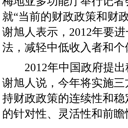
梅地亚多功能厅举行记者
就“当前的财政政策和财
触目惊心凤爪加工窝点
谢旭人表示，2012年要
法，减轻中低收入者和个
温家宝：这些年 过得不易
2012年中国政府提出
女子买旧收音机里发现三万存单
谢旭人说，今年将实施三
持财政政策的连续性和稳
温家宝：不到最后一刻 绝不松套
的针对性、灵活性和前瞻
山西运城恶犬咬伤多人 警民合力深夜将其击毙