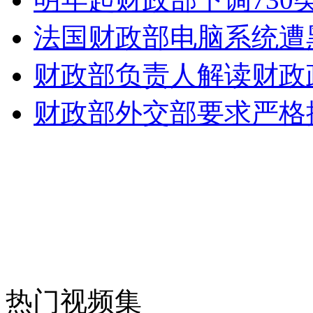
法国财政部电脑系统遭
走！跟着总书记去植树
财政部负责人解读财政
消防员救轻生者
花炮节热闹非凡
减压"枕头大战"
财政部外交部要求严格
纽约上演“枕头大战”
司机酒驾遇交警 急速倒车逃窜
热门视频集