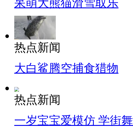
呆萌大熊猫滑雪取乐
热点新闻
大白鲨腾空捕食猎物
热点新闻
一岁宝宝爱模仿 学街