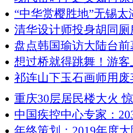
“中华赏樱胜地”无锡
清华设计师投身胡同厕
盘点韩国瑜访大陆台前
想过桥就得跳舞！游客
祁连山下玉石画师用废
重庆30层居民楼大火
中国疾控中心专家：203
年终策划：2019年度大陆