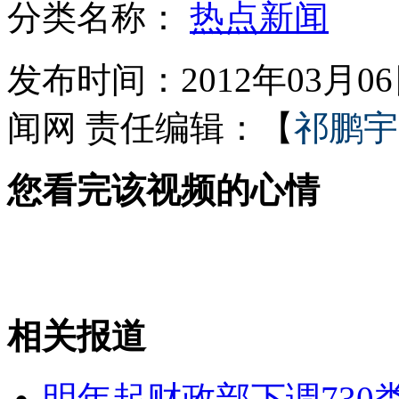
分类名称：
热点新闻
发布时间：2012年03月06日
女孩北京地铁殴打老人 痛下狠手拳打脚踢
闻网
责任编辑：【
祁鹏宇
无痛分娩是否安全 医生回应
您看完该视频的心情
外交部：反对强权政治霸凌主义
外交部：有关国家言论片面不公正
相关报道
安徽一实载49人客车翻车
明年起财政部下调730