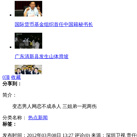
国际货币基金组织首任中国籍秘书长
广东清新县发生山体滑坡
0
顶
收藏
分享到：
三八妇女节空姐休息"空少"当班
简介：
变态男人网恋不成杀人 三姐弟一死两伤
分类名称：
热点新闻
父亲当街咬掉幼儿生殖器
标签：
发布时间：2012年03月08日 13:27
评论(
0
)
来源：深圳卫视
责任