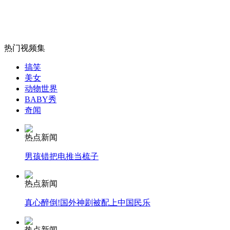
女孩北京地铁殴打老人 痛下狠手拳打脚踢
热门视频集
搞笑
美女
无痛分娩是否安全 医生回应
动物世界
BABY秀
奇闻
外交部：反对强权政治霸凌主义
热点新闻
外交部：有关国家言论片面不公正
男孩错把电推当梳子
热点新闻
真心醉倒!国外神剧被配上中国民乐
安徽一实载49人客车翻车
热点新闻