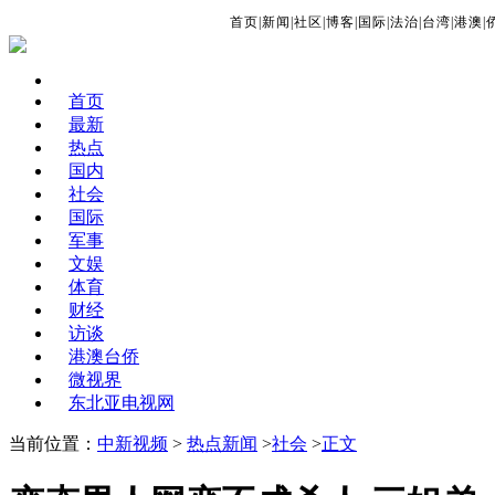
首页
|
新闻
|
社区
|
博客
|
国际
|
法治
|
台湾
|
港澳
|
首页
最新
热点
国内
社会
国际
军事
文娱
体育
财经
访谈
港澳台侨
微视界
东北亚电视网
当前位置：
中新视频
>
热点新闻
>
社会
>
正文