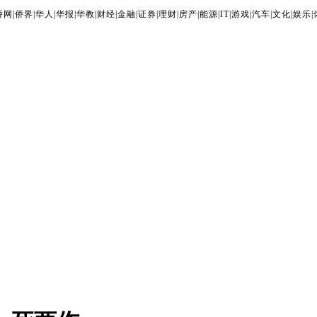
侨网
|
侨界
|
华人
|
华报
|
华教
|
财经
|
金融
|
证券
|
理财
|
房产
|
能源
|
IT
|
游戏
|
汽车
|
文化
|
娱乐
|