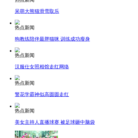
呆萌大熊猫滑雪取乐
走！跟着总书记去植树
热点新闻
狗教练陪伴最胖猫咪 训练成功瘦身
消防员救轻生者
花炮节热闹非凡
减压"枕头大战"
热点新闻
汉服仕女照相馆走红网络
纽约上演“枕头大战”
热点新闻
警花学霸神似高圆圆走红
司机酒驾遇交警 急速倒车逃窜
热点新闻
美女主持人直播球赛 被足球砸中脑袋