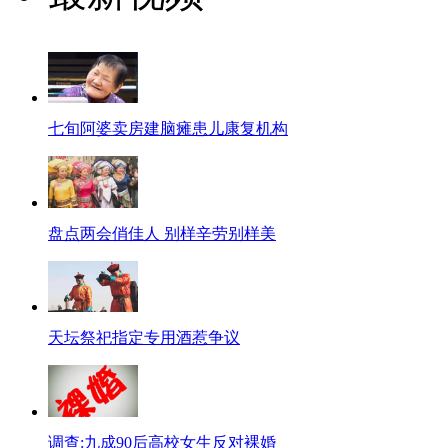
七旬阿婆卖房建脑瘫患儿康复机构
盘点两会俏佳人 别样辛劳别样美
天坛祭祀指定专用酒惹争议
调查:九成90后高校女生反对裸婚