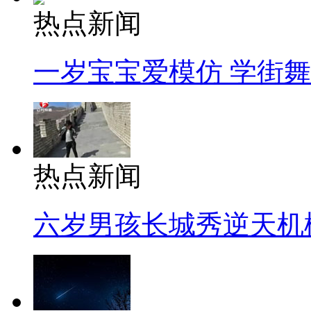
热点新闻
一岁宝宝爱模仿 学街
热点新闻
六岁男孩长城秀逆天机