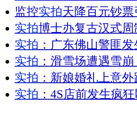
监控
实拍
天降百元钞票
外交部：反对强权政治霸凌主义
实拍
博士办复古汉式周
外交部：有关国家言论片面不公正
实拍
：广东佛山警匪发
实拍
：滑雪场遭遇雪崩
安徽一实载49人客车翻车
实拍
：新娘婚礼上意外
实拍
：4S店前发生疯
走！跟着总书记去植树
消防员救轻生者
花炮节热闹非凡
减压"枕头大战"