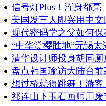
信号灯Plus！浑身都亮
美国发言人即兴用中文
现代密码学之父如何保
“中华赏樱胜地”无锡
清华设计师投身胡同厕
盘点韩国瑜访大陆台前
想过桥就得跳舞！游客
祁连山下玉石画师用废