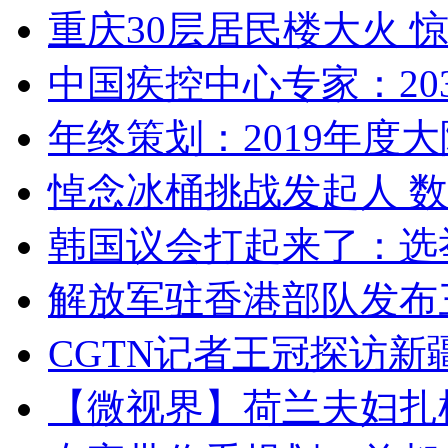
重庆30层居民楼大火
中国疾控中心专家：203
年终策划：2019年度大陆
悼念冰桶挑战发起人 数百
韩国议会打起来了：选举
解放军驻香港部队发布三
CGTN记者王冠探访新疆
【微视界】荷兰夫妇扎根青