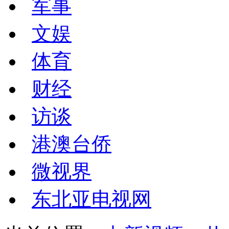
军事
文娱
体育
财经
访谈
港澳台侨
微视界
东北亚电视网