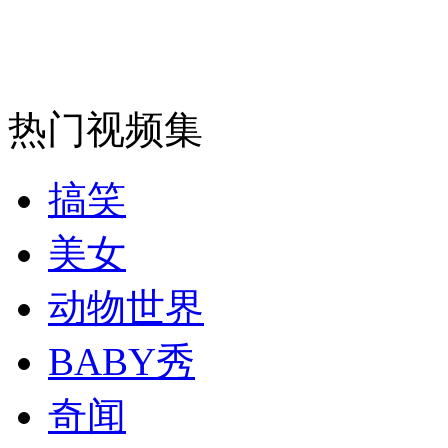
纽约上演“枕头大战”
热门视频集
司机酒驾遇交警 急速倒车逃窜
搞笑
美女
动物世界
BABY秀
奇闻