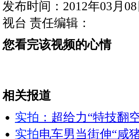
发布时间：2012年03月08日
视台
责任编辑：
盘点娱乐圈的新女劳模
您看完该视频的心情
专业盗贼夫妻专偷奥迪A6
山西运城恶犬咬伤多人 警民合力深夜将其击毙
相关报道
女孩北京地铁殴打老人 痛下狠手拳打脚踢
实拍
：超给力“特技翻空
无痛分娩是否安全 医生回应
实拍
电车男当街伸“咸