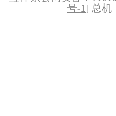
号-1
] 总机：