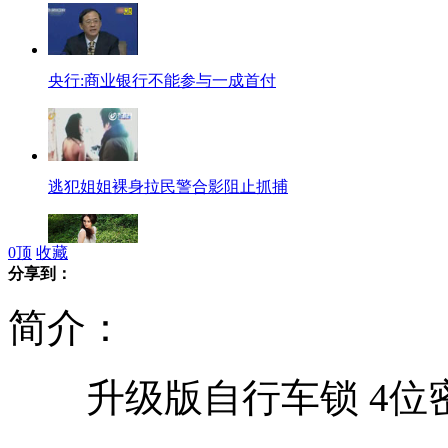
央行:商业银行不能参与一成首付
逃犯姐姐裸身拉民警合影阻止抓捕
0
顶
收藏
分享到：
王子哈里访南美 巴西少女想当王妃
简介：
升级版自行车锁 4位
贵州特大拐卖儿童案件告破