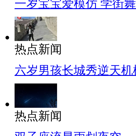
一岁宝宝爱模仿 学街
热点新闻
六岁男孩长城秀逆天机
热点新闻