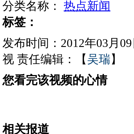
分类名称：
热点新闻
成都机场因大雾关闭近八千旅客滞留
标签：
发布时间：2012年03月09日
17名政协委员呼吁春晚初一举办
视
责任编辑：【
吴瑞
】
您看完该视频的心情
平板电脑成儿童"新宠" 也成"杀手"
1.8万余贪贿案 七省部级官员涉罪
相关报道
山西运城恶犬咬伤多人 警民合力深夜将其击毙