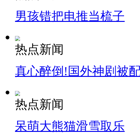
男孩错把电推当梳子
热点新闻
真心醉倒!国外神剧被
热点新闻
呆萌大熊猫滑雪取乐