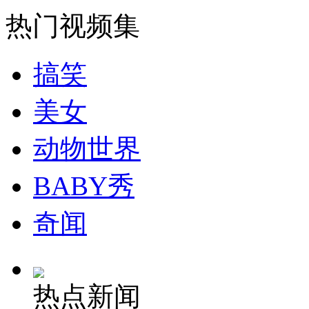
热门视频集
走！跟着总书记去植树
搞笑
消防员救轻生者
花炮节热闹非凡
减压"枕头大战"
美女
动物世界
纽约上演“枕头大战”
BABY秀
奇闻
司机酒驾遇交警 急速倒车逃窜
热点新闻