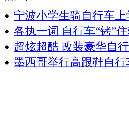
宁波小学生骑自行车上
女孩北京地铁殴打老人 痛下狠手拳打脚踢
各执一词
自行车
“铐”
超炫超酷 改装豪华自
无痛分娩是否安全 医生回应
墨西哥举行高跟鞋自行
外交部：反对强权政治霸凌主义
外交部：有关国家言论片面不公正
安徽一实载49人客车翻车