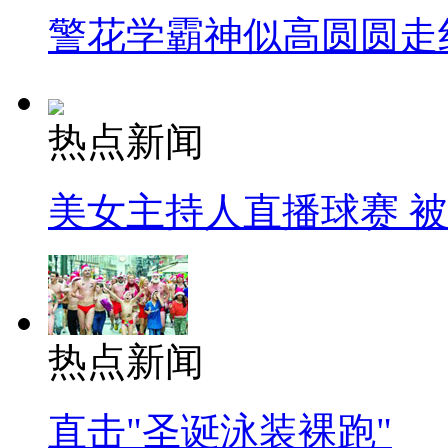
警花学霸神似高圆圆走
热点新闻
美女主持人直播球赛 
热点新闻
直击"圣诞泳装裸跑"