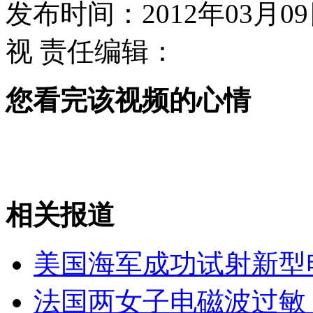
发布时间：2012年03月09日
视
责任编辑：
平板电脑成儿童"新宠" 也成"杀手"
您看完该视频的心情
1.8万余贪贿案 七省部级官员涉罪
山西运城恶犬咬伤多人 警民合力深夜将其击毙
相关报道
女孩北京地铁殴打老人 痛下狠手拳打脚踢
美国海军成功试射新型
无痛分娩是否安全 医生回应
法国两女子电磁波过敏