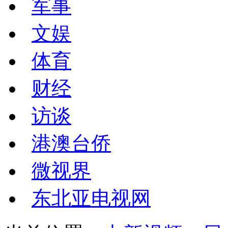
军事
文娱
体育
财经
访谈
港澳台侨
微视界
东北亚电视网