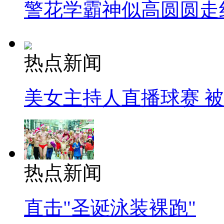
警花学霸神似高圆圆走
热点新闻
美女主持人直播球赛 
热点新闻
直击"圣诞泳装裸跑"