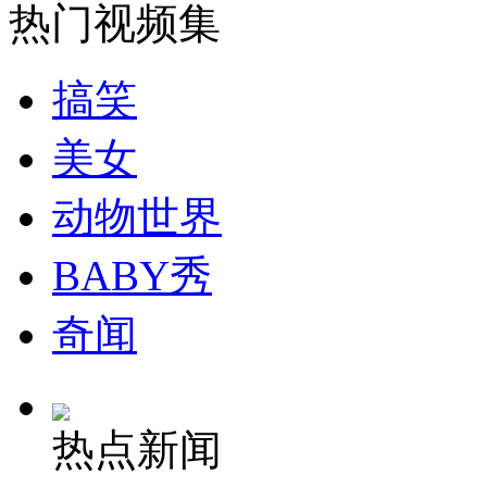
热门视频集
纽约上演“枕头大战”
搞笑
司机酒驾遇交警 急速倒车逃窜
美女
动物世界
BABY秀
奇闻
热点新闻