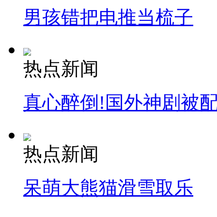
男孩错把电推当梳子
热点新闻
真心醉倒!国外神剧被
热点新闻
呆萌大熊猫滑雪取乐