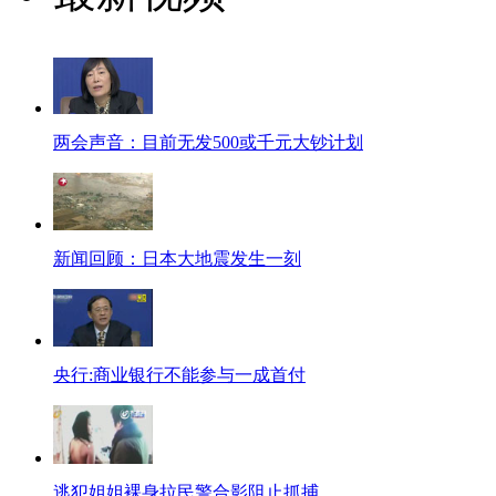
两会声音：目前无发500或千元大钞计划
新闻回顾：日本大地震发生一刻
央行:商业银行不能参与一成首付
逃犯姐姐裸身拉民警合影阻止抓捕