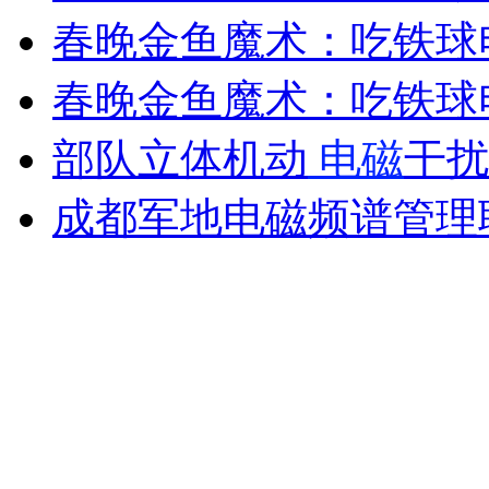
春晚金鱼魔术：吃铁球
外交部：反对强权政治霸凌主义
春晚金鱼魔术：吃铁球
外交部：有关国家言论片面不公正
部队立体机动
电磁
干扰
成都军地电磁频谱管理
安徽一实载49人客车翻车
走！跟着总书记去植树
消防员救轻生者
花炮节热闹非凡
减压"枕头大战"