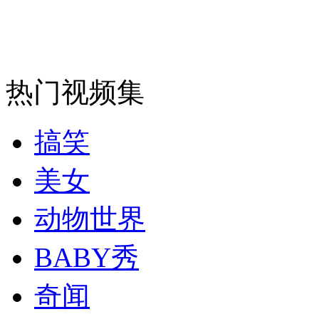
纽约上演“枕头大战”
热门视频集
司机酒驾遇交警 急速倒车逃窜
搞笑
美女
动物世界
BABY秀
奇闻