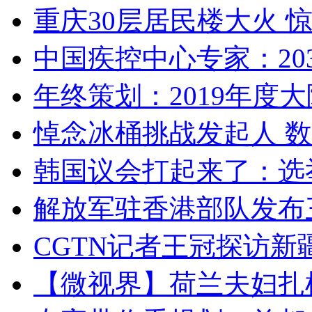
重庆30层居民楼大火
中国疾控中心专家：203
年终策划：2019年度大陆
悼念冰桶挑战发起人 数百
韩国议会打起来了：选举
解放军驻香港部队发布三
CGTN记者王冠探访新疆
【微视界】荷兰夫妇扎根青