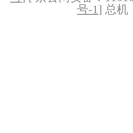
号-1
] 总机：