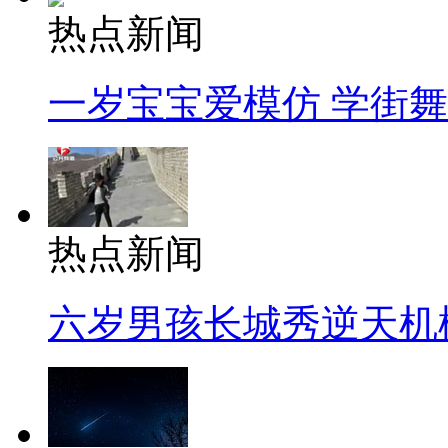
热点新闻
一岁宝宝爱模仿 学街
热点新闻
六岁男孩长城秀逆天机