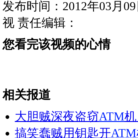
发布时间：2012年03月09日
视
责任编辑：
平板电脑成儿童"新宠" 也成"杀手"
您看完该视频的心情
1.8万余贪贿案 七省部级官员涉罪
山西运城恶犬咬伤多人 警民合力深夜将其击毙
相关报道
女孩北京地铁殴打老人 痛下狠手拳打脚踢
大胆贼深夜盗窃
ATM
机
无痛分娩是否安全 医生回应
搞笑蠢贼用钥匙开
ATM