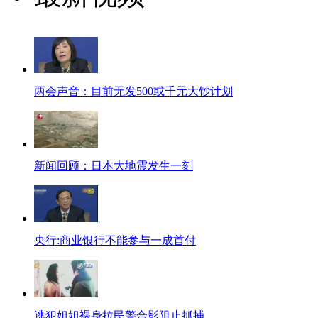
两会声音：目前无发500或千元大钞计划
新闻回顾：日本大地震发生一刻
央行:商业银行不能参与一成首付
逃犯姐姐裸身拉民警合影阻止抓捕