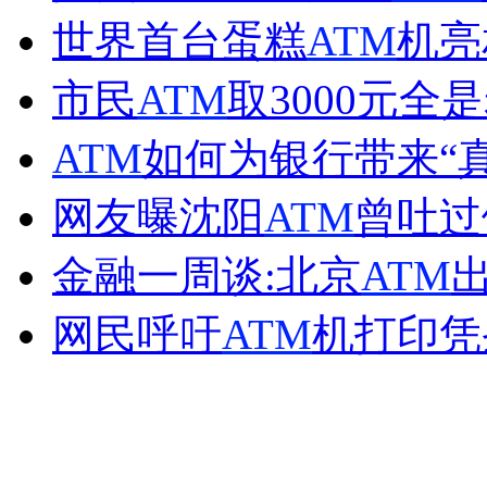
世界首台蛋糕
ATM
机亮
外交部：反对强权政治霸凌主义
市民
ATM
取3000元全
外交部：有关国家言论片面不公正
ATM
如何为银行带来“
网友曝沈阳
ATM
曾吐过
安徽一实载49人客车翻车
金融一周谈:北京
ATM
网民呼吁
ATM
机打印凭
走！跟着总书记去植树
消防员救轻生者
花炮节热闹非凡
减压"枕头大战"