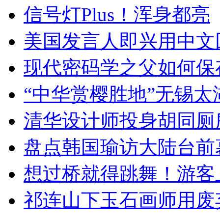
信号灯Plus！浑身都亮
美国发言人即兴用中文
现代密码学之父如何保
“中华赏樱胜地”无锡
清华设计师投身胡同厕
盘点韩国瑜访大陆台前
想过桥就得跳舞！游客
祁连山下玉石画师用废