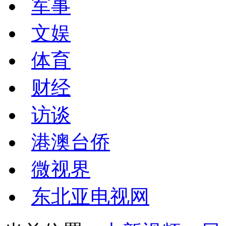
军事
文娱
体育
财经
访谈
港澳台侨
微视界
东北亚电视网