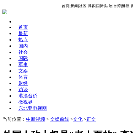
首页
|
新闻
|
社区
|
博客
|
国际
|
法治
|
台湾
|
港澳
|
首页
最新
热点
国内
社会
国际
军事
文娱
体育
财经
访谈
港澳台侨
微视界
东北亚电视网
当前位置：
中新视频
>
文娱前线
>
文化
>
正文