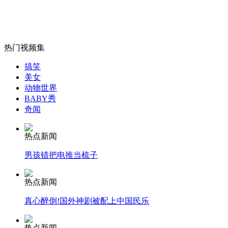
女孩北京地铁殴打老人 痛下狠手拳打脚踢
热门视频集
搞笑
美女
无痛分娩是否安全 医生回应
动物世界
BABY秀
奇闻
外交部：反对强权政治霸凌主义
热点新闻
外交部：有关国家言论片面不公正
男孩错把电推当梳子
热点新闻
真心醉倒!国外神剧被配上中国民乐
安徽一实载49人客车翻车
热点新闻