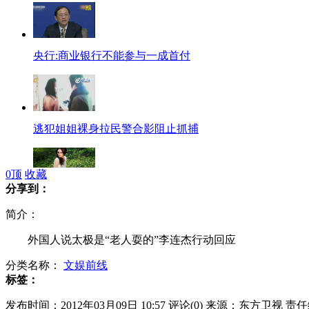
央行:商业银行不能参与一成首付
逃犯姐姐裸身拉民警合影阻止抓捕
0
顶
收藏
分享到：
王子哈里访南美 巴西少女想当王妃
简介：
外国人说太极是“老人耍的”李连杰行动回应
分类名称：
文娱前线
贵州特大拐卖儿童案件告破
标签：
发布时间：2012年03月09日 10:57
评论(
0
)
来源：东方卫视
责任