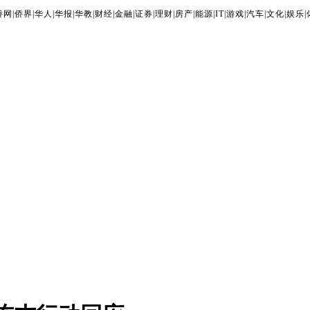
侨网
|
侨界
|
华人
|
华报
|
华教
|
财经
|
金融
|
证券
|
理财
|
房产
|
能源
|
IT
|
游戏
|
汽车
|
文化
|
娱乐
|