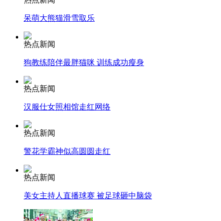
呆萌大熊猫滑雪取乐
走！跟着总书记去植树
热点新闻
狗教练陪伴最胖猫咪 训练成功瘦身
消防员救轻生者
花炮节热闹非凡
减压"枕头大战"
热点新闻
汉服仕女照相馆走红网络
纽约上演“枕头大战”
热点新闻
警花学霸神似高圆圆走红
司机酒驾遇交警 急速倒车逃窜
热点新闻
美女主持人直播球赛 被足球砸中脑袋