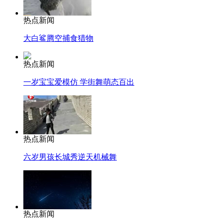
热点新闻
大白鲨腾空捕食猎物
热点新闻
一岁宝宝爱模仿 学街舞萌态百出
热点新闻
六岁男孩长城秀逆天机械舞
热点新闻