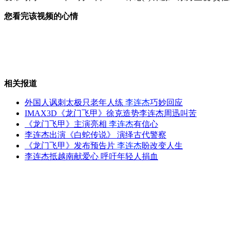
您看完该视频的心情
成都机场因大雾关闭近八千旅客滞留
17名政协委员呼吁春晚初一举办
相关报道
外国人讽刺太极只老年人练
李连杰
巧妙回应
IMAX3D《龙门飞甲》徐克造势李连杰周迅叫苦
《龙门飞甲》主演亮相
李连杰
有信心
平板电脑成儿童"新宠" 也成"杀手"
李连杰出演《白蛇传说》 演绎古代警察
《龙门飞甲》发布预告片
李连杰
盼改变人生
李连杰抵越南献爱心 呼吁年轻人捐血
1.8万余贪贿案 七省部级官员涉罪
山西运城恶犬咬伤多人 警民合力深夜将其击毙