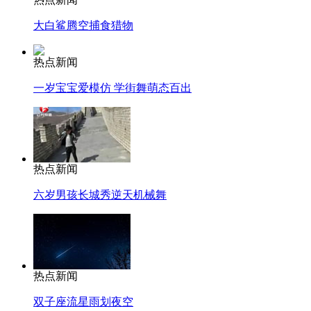
大白鲨腾空捕食猎物
热点新闻
一岁宝宝爱模仿 学街舞萌态百出
热点新闻
六岁男孩长城秀逆天机械舞
热点新闻
双子座流星雨划夜空