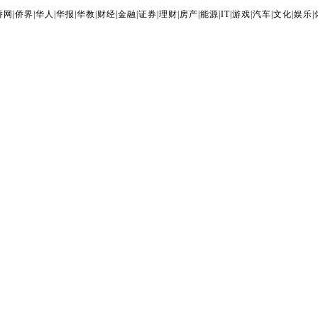
侨网
|
侨界
|
华人
|
华报
|
华教
|
财经
|
金融
|
证券
|
理财
|
房产
|
能源
|
IT
|
游戏
|
汽车
|
文化
|
娱乐
|