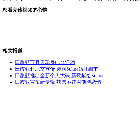
您看完该视频的心情
成都机场因大雾关闭近八千旅客滞留
17名政协委员呼吁春晚初一举办
相关报道
田馥甄五月天现身电台活动
田馥甄赴北京宣传 透露Selina婚礼细节
田馥甄推出全新个人大碟 新歌献给Selina
平板电脑成儿童"新宠" 也成"杀手"
田馥甄宣传新专辑 获赠桃花树期待恋情
1.8万余贪贿案 七省部级官员涉罪
山西运城恶犬咬伤多人 警民合力深夜将其击毙