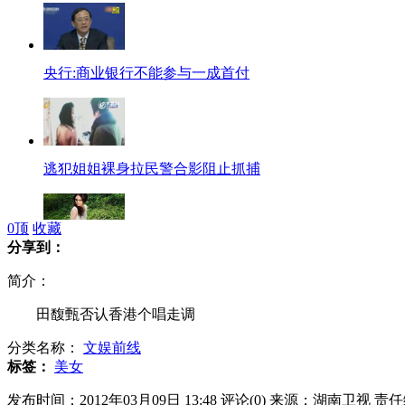
央行:商业银行不能参与一成首付
逃犯姐姐裸身拉民警合影阻止抓捕
0
顶
收藏
分享到：
王子哈里访南美 巴西少女想当王妃
简介：
田馥甄否认香港个唱走调
分类名称：
文娱前线
贵州特大拐卖儿童案件告破
标签：
美女
发布时间：2012年03月09日 13:48
评论(
0
)
来源：湖南卫视
责任