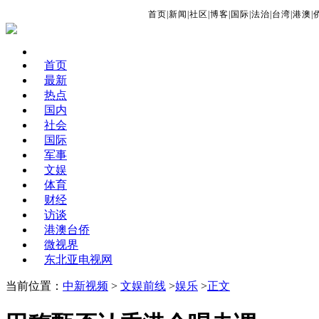
首页
|
新闻
|
社区
|
博客
|
国际
|
法治
|
台湾
|
港澳
|
首页
最新
热点
国内
社会
国际
军事
文娱
体育
财经
访谈
港澳台侨
微视界
东北亚电视网
当前位置：
中新视频
>
文娱前线
>
娱乐
>
正文