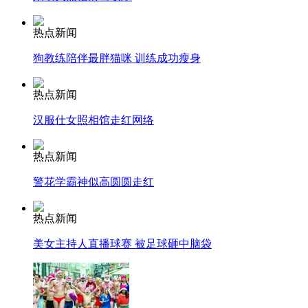
热点新闻
走！跟着总书记去植树
狗教练陪伴最胖猫咪 训练成功瘦身
消防员救轻生者
花炮节热闹非凡
减压"枕头大战"
热点新闻
汉服仕女照相馆走红网络
热点新闻
纽约上演“枕头大战”
警花学霸神似高圆圆走红
司机酒驾遇交警 急速倒车逃窜
热点新闻
美女主持人直播球赛 被足球砸中脑袋