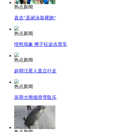
热点新闻
直击"圣诞泳装裸跑"
热点新闻
愤怒母象 携子狂追吉普车
热点新闻
超萌汪星人直立行走
热点新闻
呆萌大熊猫滑雪取乐
热点新闻