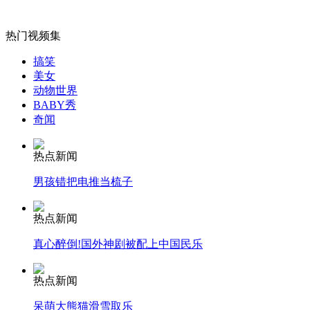
热门视频集
搞笑
女孩北京地铁殴打老人 痛下狠手拳打脚踢
美女
动物世界
BABY秀
无痛分娩是否安全 医生回应
奇闻
热点新闻
外交部：反对强权政治霸凌主义
男孩错把电推当梳子
外交部：有关国家言论片面不公正
热点新闻
真心醉倒!国外神剧被配上中国民乐
安徽一实载49人客车翻车
热点新闻
呆萌大熊猫滑雪取乐