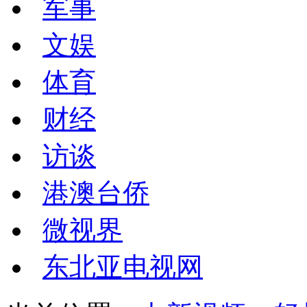
军事
文娱
体育
财经
访谈
港澳台侨
微视界
东北亚电视网