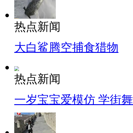
热点新闻
大白鲨腾空捕食猎物
热点新闻
一岁宝宝爱模仿 学街