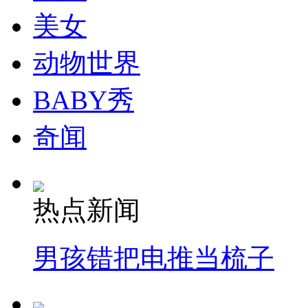
美女
纽约上演“枕头大战”
动物世界
司机酒驾遇交警 急速倒车逃窜
BABY秀
奇闻
热点新闻
男孩错把电推当梳子