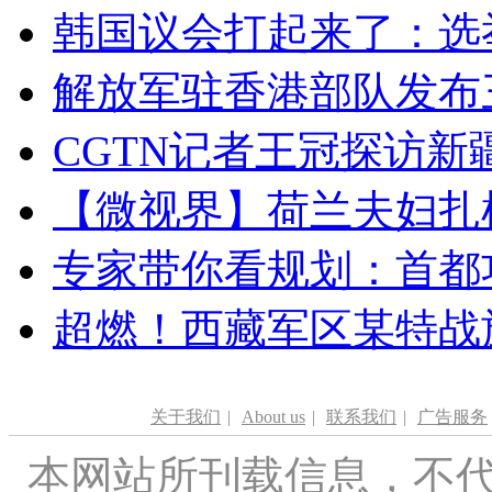
韩国议会打起来了：选举
解放军驻香港部队发布三
CGTN记者王冠探访新疆
【微视界】荷兰夫妇扎根青
专家带你看规划：首都功
超燃！西藏军区某特战
关于我们
|
About us
|
联系我们
|
广告服务
本网站所刊载信息，不代