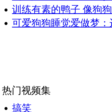
训练有素的鸭子 像狗
外交部：反对强权政治霸凌主义
可爱狗狗睡觉爱做梦：
外交部：有关国家言论片面不公正
安徽一实载49人客车翻车
走！跟着总书记去植树
热门视频集
消防员救轻生者
花炮节热闹非凡
减压"枕头大战"
搞笑