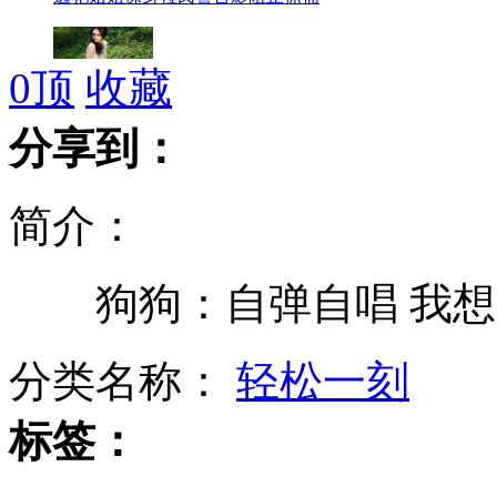
0
顶
收藏
王子哈里访南美 巴西少女想当王妃
分享到：
简介：
贵州特大拐卖儿童案件告破
狗狗：自弹自唱 我想
成都机场因大雾关闭近八千旅客滞留
分类名称：
轻松一刻
标签：
17名政协委员呼吁春晚初一举办