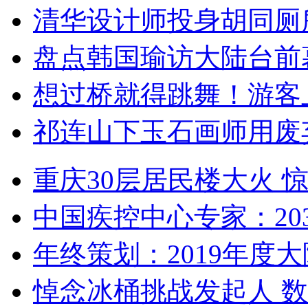
清华设计师投身胡同厕
盘点韩国瑜访大陆台前
想过桥就得跳舞！游客
祁连山下玉石画师用废
重庆30层居民楼大火
中国疾控中心专家：203
年终策划：2019年度大陆
悼念冰桶挑战发起人 数百