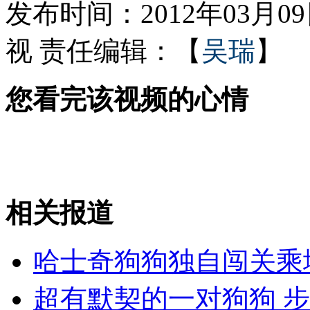
发布时间：2012年03月09日
视
责任编辑：【
吴瑞
】
平板电脑成儿童"新宠" 也成"杀手"
您看完该视频的心情
1.8万余贪贿案 七省部级官员涉罪
山西运城恶犬咬伤多人 警民合力深夜将其击毙
相关报道
女孩北京地铁殴打老人 痛下狠手拳打脚踢
哈士奇狗狗独自闯关乘
无痛分娩是否安全 医生回应
超有默契的一对狗狗 