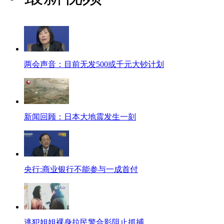
两会声音：目前无发500或千元大钞计划
新闻回顾：日本大地震发生一刻
央行:商业银行不能参与一成首付
逃犯姐姐裸身拉民警合影阻止抓捕