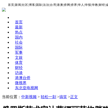
首页
|
新闻
|
社区
|
博客
|
国际
|
法治
|
台湾
|
港澳
|
侨网
|
侨界
|
华人
|
华报
|
华教
|
财经
|
首页
最新
热点
国内
社会
国际
军事
文娱
体育
财经
访谈
港澳台侨
微视界
东北亚电视网
当前位置：
中新视频
>
轻松一刻
>
搞笑
>
正文