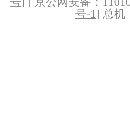
号
] [ 京公网安备：1101020
号-1
] 总机：