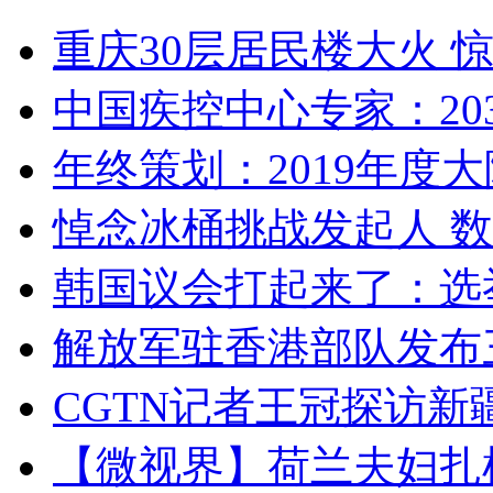
重庆30层居民楼大火
中国疾控中心专家：203
年终策划：2019年度大陆
悼念冰桶挑战发起人 数百
韩国议会打起来了：选举
解放军驻香港部队发布三
CGTN记者王冠探访新疆
【微视界】荷兰夫妇扎根青