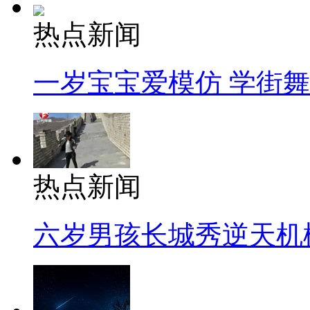
热点新闻
一岁宝宝爱模仿 学街
热点新闻
六岁男孩长城秀逆天机