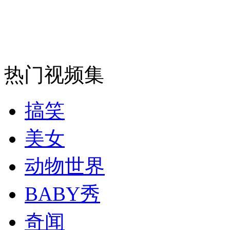
走！跟着总书记去植树
热门视频集
消防员救轻生者
花炮节热闹非凡
减压"枕头大战"
搞笑
纽约上演“枕头大战”
美女
动物世界
司机酒驾遇交警 急速倒车逃窜
BABY秀
奇闻