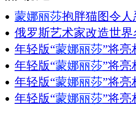
蒙娜丽莎
抱胖猫图令人
女孩北京地铁殴打老人 痛下狠手拳打脚踢
俄罗斯艺术家改造世界
年轻版“
蒙娜丽莎
”将亮
无痛分娩是否安全 医生回应
年轻版“
蒙娜丽莎
”将亮
外交部：反对强权政治霸凌主义
年轻版“
蒙娜丽莎
”将亮
外交部：有关国家言论片面不公正
年轻版“
蒙娜丽莎
”将亮
安徽一实载49人客车翻车