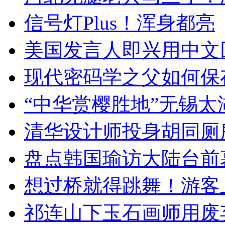
信号灯Plus！浑身都亮
美国发言人即兴用中文
现代密码学之父如何保
“中华赏樱胜地”无锡
清华设计师投身胡同厕
盘点韩国瑜访大陆台前
想过桥就得跳舞！游客
祁连山下玉石画师用废