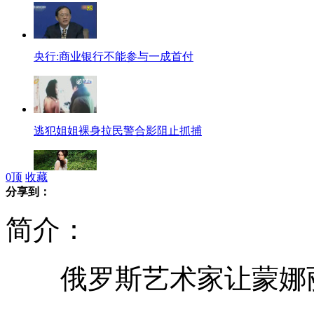
央行:商业银行不能参与一成首付
逃犯姐姐裸身拉民警合影阻止抓捕
0
顶
收藏
分享到：
王子哈里访南美 巴西少女想当王妃
简介：
俄罗斯艺术家让蒙娜
贵州特大拐卖儿童案件告破