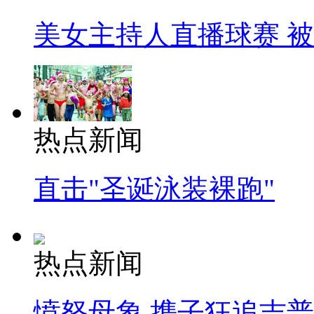
美女主持人直播球赛 
热点新闻
直击"圣诞泳装裸跑"
热点新闻
愤怒母象 携子狂追吉