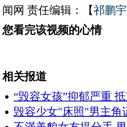
闻网
责任编辑：【
祁鹏宇
女孩北京地铁殴打老人 痛下狠手拳打脚踢
您看完该视频的心情
无痛分娩是否安全 医生回应
外交部：反对强权政治霸凌主义
相关报道
外交部：有关国家言论片面不公正
“毁容女孩”抑郁严重 
毁容少女"床照"男主
安徽一实载49人客车翻车
不滿美貌女友提分手 