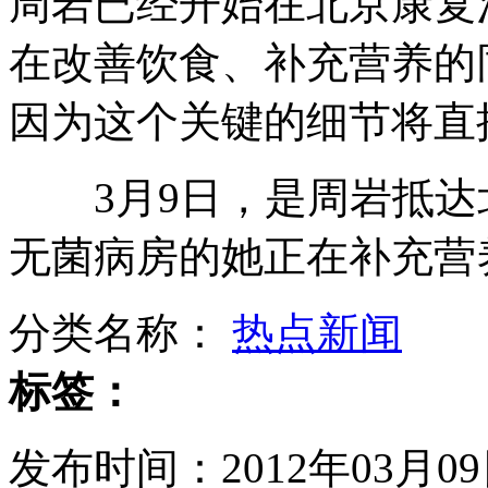
周岩已经开始在北京康复
在改善饮食、补充营养的
成都机场因大雾关闭近八千旅客滞留
因为这个关键的细节将直
17名政协委员呼吁春晚初一举办
3月9日，是周岩抵达
无菌病房的她正在补充营
平板电脑成儿童"新宠" 也成"杀手"
分类名称：
热点新闻
标签：
1.8万余贪贿案 七省部级官员涉罪
发布时间：2012年03月09日
山西运城恶犬咬伤多人 警民合力深夜将其击毙