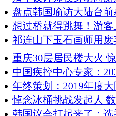
盘点韩国瑜访大陆台前
想过桥就得跳舞！游客
祁连山下玉石画师用废
重庆30层居民楼大火
中国疾控中心专家：203
年终策划：2019年度大陆
悼念冰桶挑战发起人 数百
韩国议会打起来了：选举