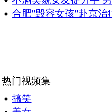
合肥"毁容女孩"赴京治
走！跟着总书记去植树
消防员救轻生者
花炮节热闹非凡
减压"枕头大战"
纽约上演“枕头大战”
热门视频集
司机酒驾遇交警 急速倒车逃窜
搞笑
美女