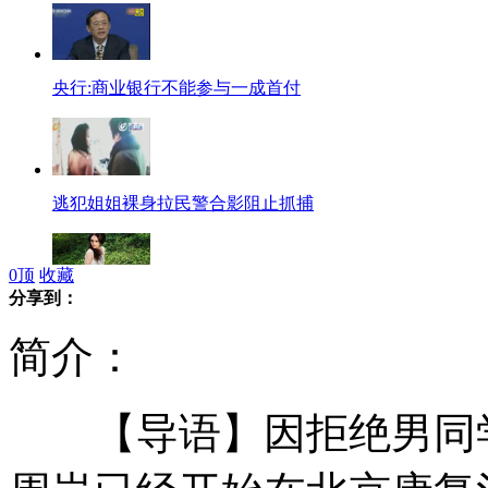
央行:商业银行不能参与一成首付
逃犯姐姐裸身拉民警合影阻止抓捕
0
顶
收藏
分享到：
王子哈里访南美 巴西少女想当王妃
简介：
【导语】因拒绝男同学
贵州特大拐卖儿童案件告破