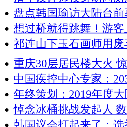
盘点韩国瑜访大陆台前
想过桥就得跳舞！游客
祁连山下玉石画师用废
重庆30层居民楼大火
中国疾控中心专家：203
年终策划：2019年度大陆
悼念冰桶挑战发起人 数百
韩国议会打起来了：选举