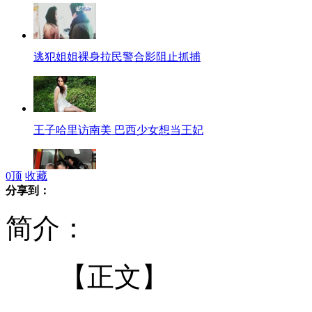
逃犯姐姐裸身拉民警合影阻止抓捕
王子哈里访南美 巴西少女想当王妃
0
顶
收藏
分享到：
贵州特大拐卖儿童案件告破
简介：
【正文】
成都机场因大雾关闭近八千旅客滞留