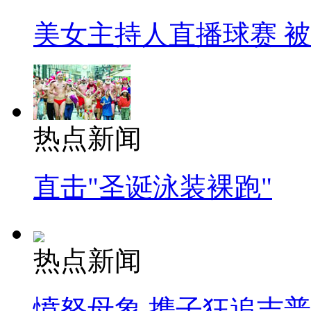
美女主持人直播球赛 
热点新闻
直击"圣诞泳装裸跑"
热点新闻
愤怒母象 携子狂追吉