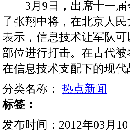
3月9日，出席十一届
17名政协委员呼吁春晚初一举办
子张翔中将，在北京人民
表示，信息技术让军队可
平板电脑成儿童"新宠" 也成"杀手"
部位进行打击。在古代被
在信息技术支配下的现代
1.8万余贪贿案 七省部级官员涉罪
分类名称：
热点新闻
标签：
林丹透露今年将办婚礼
发布时间：2012年03月10日
山西运城恶犬咬伤多人 警民合力深夜将其击毙