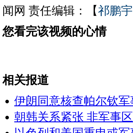
闻网
责任编辑：【
祁鹏宇
女孩北京地铁殴打老人 痛下狠手拳打脚踢
您看完该视频的心情
无痛分娩是否安全 医生回应
外交部：反对强权政治霸凌主义
相关报道
外交部：有关国家言论片面不公正
伊朗同意核查帕尔钦军
朝韩关系紧张 非军事区
安徽一实载49人客车翻车
以色列和美国重申或军