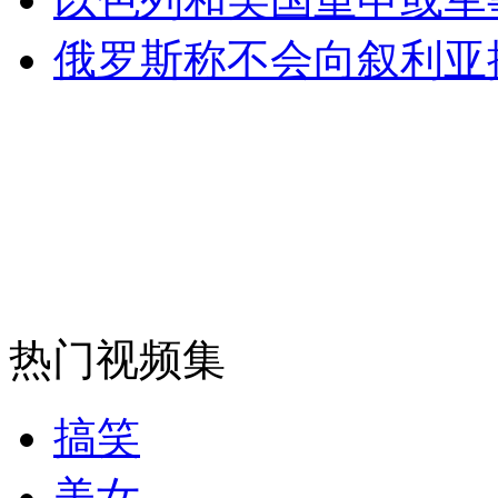
俄罗斯称不会向叙利亚
走！跟着总书记去植树
消防员救轻生者
花炮节热闹非凡
减压"枕头大战"
纽约上演“枕头大战”
热门视频集
司机酒驾遇交警 急速倒车逃窜
搞笑
美女