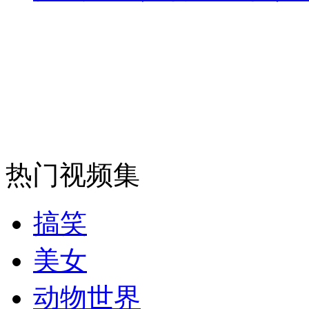
走！跟着总书记去植树
消防员救轻生者
花炮节热闹非凡
减压"枕头大战"
热门视频集
纽约上演“枕头大战”
搞笑
司机酒驾遇交警 急速倒车逃窜
美女
动物世界