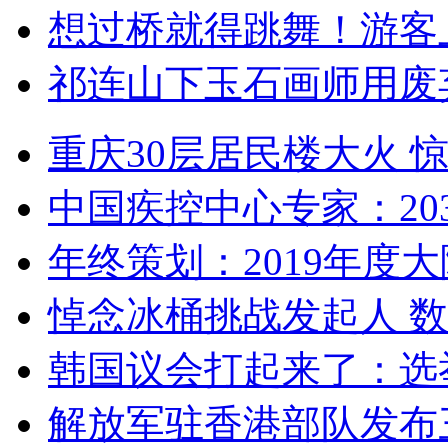
想过桥就得跳舞！游客
祁连山下玉石画师用废
重庆30层居民楼大火
中国疾控中心专家：203
年终策划：2019年度大陆
悼念冰桶挑战发起人 数百
韩国议会打起来了：选举
解放军驻香港部队发布三