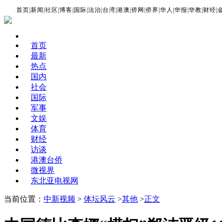
首页
|
新闻
|
社区
|
博客
|
国际
|
法治
|
台湾
|
港澳
|
侨网
|
侨界
|
华人
|
华报
|
华教
|
财经
|
首页
最新
热点
国内
社会
国际
军事
文娱
体育
财经
访谈
港澳台侨
微视界
东北亚电视网
当前位置：
中新视频
>
体坛风云
>
其他
>
正文