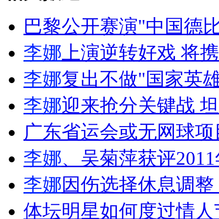
巴黎公开赛演"中国德比
女孩北京地铁殴打老人 痛下狠手拳打脚踢
李娜
上演逆转好戏 将携
李娜
复出不做"国家英
无痛分娩是否安全 医生回应
李娜
迎来抢分关键战 
外交部：反对强权政治霸凌主义
广东省运会或无网球项
外交部：有关国家言论片面不公正
李娜
、吴菊萍获评201
李娜
因伤选择休息调整
安徽一实载49人客车翻车
体坛明星如何度过情人