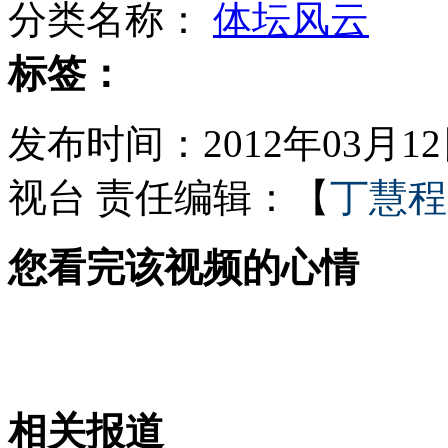
分类名称：
体坛风云
平板电脑成儿童"新宠" 也成"杀手"
标签：
发布时间：2012年03月12日
1.8万余贪贿案 七省部级官员涉罪
视台
责任编辑：【
丁慧程
您看完该视频的心情
林丹透露今年将办婚礼
南非华人家庭遭持枪入室抢劫
相关报道
山西运城恶犬咬伤多人 警民合力深夜将其击毙