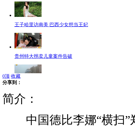
王子哈里访南美 巴西少女想当王妃
贵州特大拐卖儿童案件告破
0
顶
收藏
分享到：
成都机场因大雾关闭近八千旅客滞留
简介：
中国德比李娜“横扫”郑
17名政协委员呼吁春晚初一举办