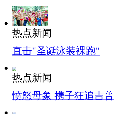
热点新闻
直击"圣诞泳装裸跑"
热点新闻
愤怒母象 携子狂追吉