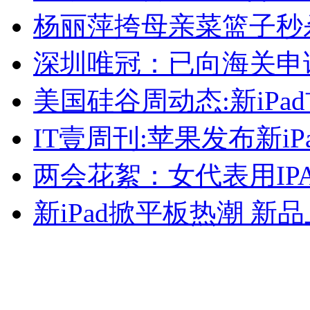
杨丽萍挎母亲菜篮子秒杀法
外交部：反对强权政治霸凌主义
深圳唯冠：已向海关申
外交部：有关国家言论片面不公正
美国硅谷周动态:新iP
IT壹周刊:苹果发布新iP
安徽一实载49人客车翻车
两会花絮：女代表用IP
新iPad掀平板热潮 新
走！跟着总书记去植树
消防员救轻生者
花炮节热闹非凡
减压"枕头大战"