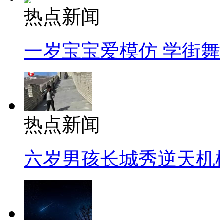
热点新闻
一岁宝宝爱模仿 学街
热点新闻
六岁男孩长城秀逆天机