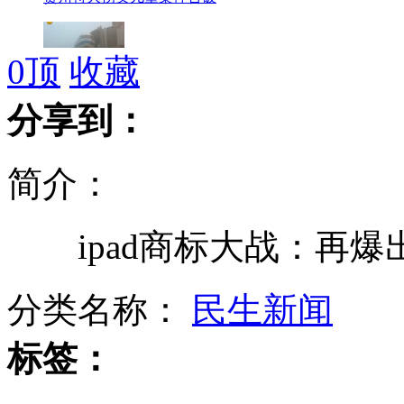
0
顶
收藏
成都机场因大雾关闭近八千旅客滞留
分享到：
简介：
17名政协委员呼吁春晚初一举办
ipad商标大战：再爆出
平板电脑成儿童"新宠" 也成"杀手"
分类名称：
民生新闻
标签：
1.8万余贪贿案 七省部级官员涉罪