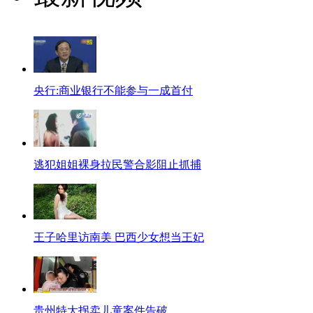
央行:商业银行不能参与一成首付
逃犯姐姐裸身拉民警合影阻止抓捕
王子哈里访南美 巴西少女想当王妃
贵州特大拐卖儿童案件告破