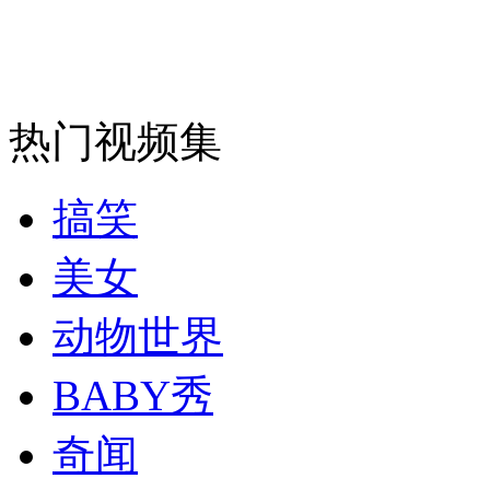
纽约上演“枕头大战”
热门视频集
司机酒驾遇交警 急速倒车逃窜
搞笑
美女
动物世界
BABY秀
奇闻