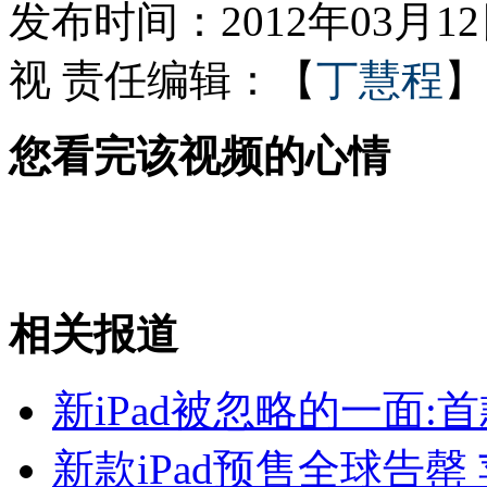
发布时间：2012年03月12日
视
责任编辑：【
丁慧程
】
林丹透露今年将办婚礼
您看完该视频的心情
南非华人家庭遭持枪入室抢劫
山西运城恶犬咬伤多人 警民合力深夜将其击毙
相关报道
女孩北京地铁殴打老人 痛下狠手拳打脚踢
新iPad被忽略的一面:首
无痛分娩是否安全 医生回应
新款iPad预售全球告