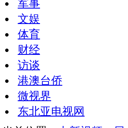
军事
文娱
体育
财经
访谈
港澳台侨
微视界
东北亚电视网