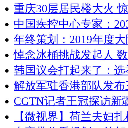
重庆30层居民楼大火
中国疾控中心专家：203
年终策划：2019年度大陆
悼念冰桶挑战发起人 数百
韩国议会打起来了：选举
解放军驻香港部队发布三
CGTN记者王冠探访新疆
【微视界】荷兰夫妇扎根青