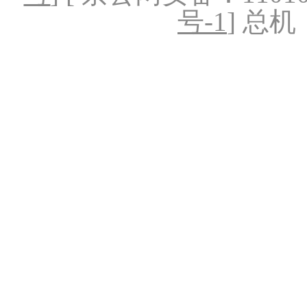
号-1
] 总机：