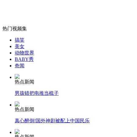
热门视频集
女孩北京地铁殴打老人 痛下狠手拳打脚踢
搞笑
美女
无痛分娩是否安全 医生回应
动物世界
BABY秀
奇闻
外交部：反对强权政治霸凌主义
热点新闻
外交部：有关国家言论片面不公正
男孩错把电推当梳子
热点新闻
真心醉倒!国外神剧被配上中国民乐
安徽一实载49人客车翻车
热点新闻