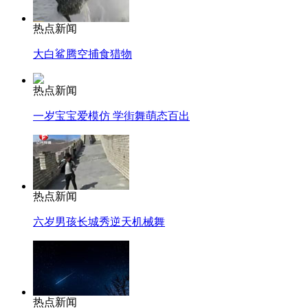
热点新闻
大白鲨腾空捕食猎物
热点新闻
一岁宝宝爱模仿 学街舞萌态百出
热点新闻
六岁男孩长城秀逆天机械舞
热点新闻