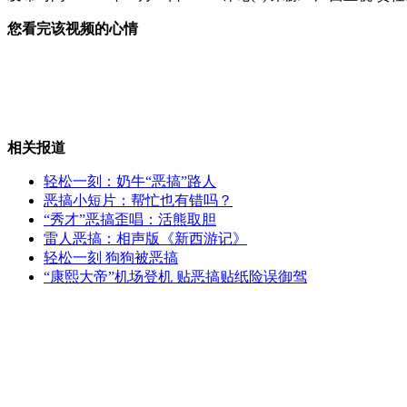
您看完该视频的心情
真正的"手"机 用手打电话
优酷土豆宣布合并 土豆将退市
相关报道
轻松一刻：奶牛“恶搞”路人
恶搞小短片：帮忙也有错吗？
“秀才”恶搞歪唱：活熊取胆
雷人恶搞：相声版《新西游记》
菲律宾建"车轮上的幼儿园"缓解拥挤
轻松一刻 狗狗被恶搞
“康熙大帝”机场登机 贴恶搞贴纸险误御驾
张学友与舒淇MV中热吻惹尖叫
山西运城恶犬咬伤多人 警民合力深夜将其击毙