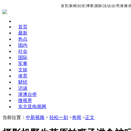
首页
|
新闻
|
社区
|
博客
|
国际
|
法治
|
台湾
|
港澳
|
首页
最新
热点
国内
社会
国际
军事
文娱
体育
财经
访谈
港澳台侨
微视界
东北亚电视网
当前位置：
中新视频
>
轻松一刻
>
奇闻
>
正文