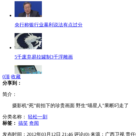
央行称银行业暴利说法有点过分
5千废弃易拉罐制3千浮雕画
0
顶
收藏
分享到：
手机流量被盗 流氓软件是祸首
简介：
摄影机“死”前拍下的珍贵画面 野生“喵星人”果断叼走了
分类名称：
轻松一刻
卫生部建议"调高烟草税"引争议
标签：
搞笑
奇闻
发布时间：2012年03月12日 21:46
评论(
0
)
来源：广西卫视
责任