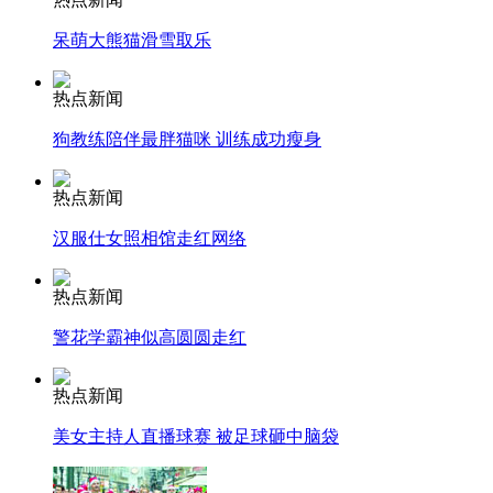
呆萌大熊猫滑雪取乐
走！跟着总书记去植树
热点新闻
狗教练陪伴最胖猫咪 训练成功瘦身
消防员救轻生者
花炮节热闹非凡
减压"枕头大战"
热点新闻
汉服仕女照相馆走红网络
纽约上演“枕头大战”
热点新闻
警花学霸神似高圆圆走红
司机酒驾遇交警 急速倒车逃窜
热点新闻
美女主持人直播球赛 被足球砸中脑袋