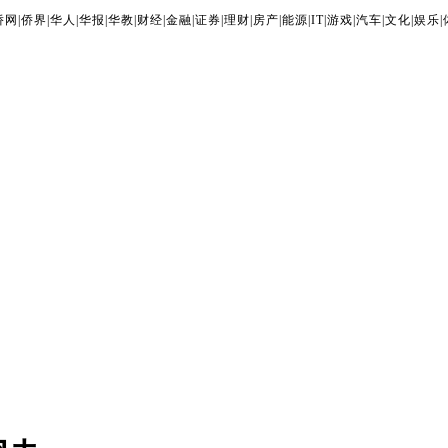
侨网
|
侨界
|
华人
|
华报
|
华教
|
财经
|
金融
|
证券
|
理财
|
房产
|
能源
|
IT
|
游戏
|
汽车
|
文化
|
娱乐
|