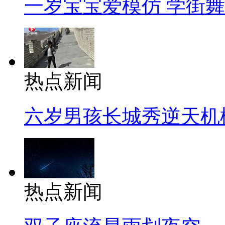
一岁宝宝爱模仿 学街
热点新闻
六岁男孩长城秀逆天机
热点新闻