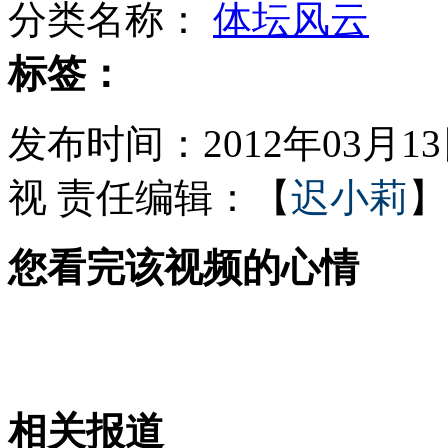
分类名称：
体坛风云
药监部门对学校食堂开展大检查
标签：
发布时间：2012年03月13日
成龙姚明 双双进军酒业
视
责任编辑：【
迟小莉
】
您看完该视频的心情
2011辽宁省十大制售假药案件公布
优酷土豆合并 网络视频业将加速洗牌
相关报道
山西运城恶犬咬伤多人 警民合力深夜将其击毙