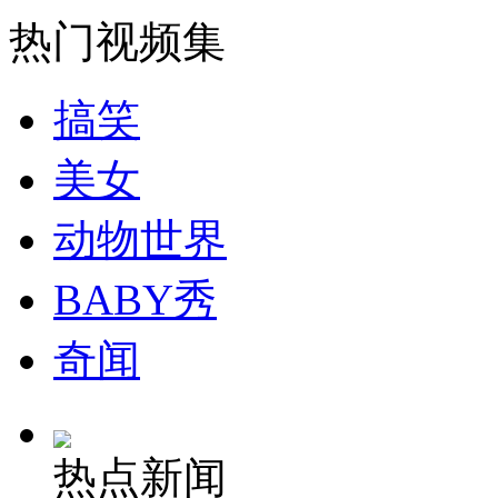
热门视频集
走！跟着总书记去植树
搞笑
消防员救轻生者
花炮节热闹非凡
减压"枕头大战"
美女
动物世界
纽约上演“枕头大战”
BABY秀
奇闻
司机酒驾遇交警 急速倒车逃窜
热点新闻