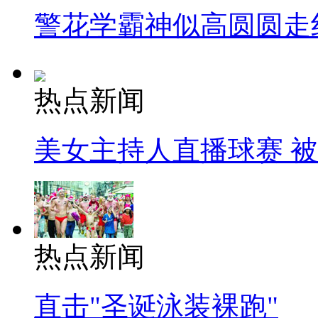
警花学霸神似高圆圆走
热点新闻
美女主持人直播球赛 
热点新闻
直击"圣诞泳装裸跑"