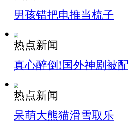
男孩错把电推当梳子
热点新闻
真心醉倒!国外神剧被
热点新闻
呆萌大熊猫滑雪取乐