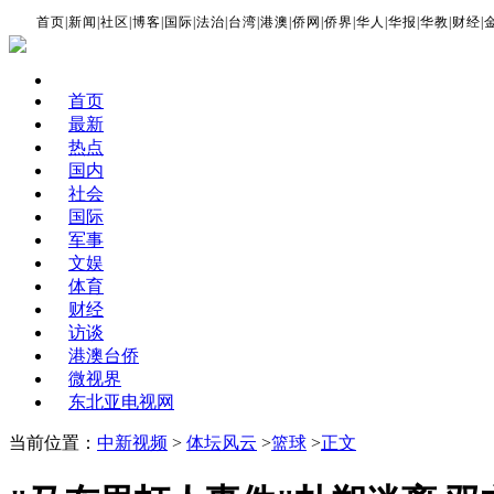
首页
|
新闻
|
社区
|
博客
|
国际
|
法治
|
台湾
|
港澳
|
侨网
|
侨界
|
华人
|
华报
|
华教
|
财经
|
首页
最新
热点
国内
社会
国际
军事
文娱
体育
财经
访谈
港澳台侨
微视界
东北亚电视网
当前位置：
中新视频
>
体坛风云
>
篮球
>
正文