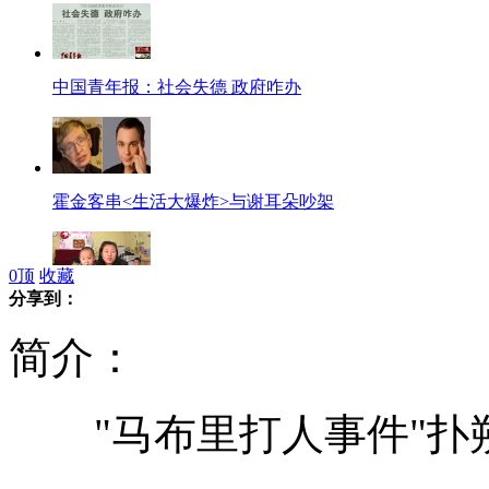
中国青年报：社会失德 政府咋办
霍金客串<生活大爆炸>与谢耳朵吵架
0
顶
收藏
分享到：
记者关注:给孩子取名四个字的"潮流"
简介：
"马布里打人事件"扑朔
日本料理将向联合国“申遗”