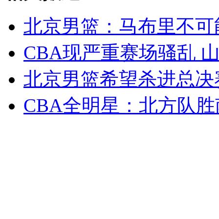
北京男篮：马布里不可
女孩北京地铁殴打老人 痛下狠手拳打脚踢
CBA现严重赛场骚乱 
北京男篮希望杀进总决
无痛分娩是否安全 医生回应
CBA全明星：北方队胜
外交部：反对强权政治霸凌主义
外交部：有关国家言论片面不公正
安徽一实载49人客车翻车