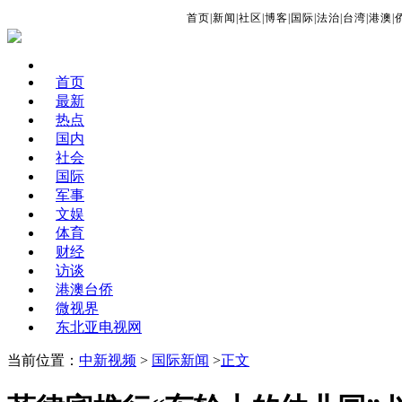
首页
|
新闻
|
社区
|
博客
|
国际
|
法治
|
台湾
|
港澳
|
首页
最新
热点
国内
社会
国际
军事
文娱
体育
财经
访谈
港澳台侨
微视界
东北亚电视网
当前位置：
中新视频
>
国际新闻
>
正文