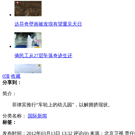
达芬奇壁画被发现有望重见天日
俩民工从27层坠落奇迹生还
0
顶
收藏
分享到：
撞船事件后 中日钓鱼岛争端日趋激烈?
简介：
菲律宾推行“车轮上的幼儿园”，以解拥挤现状。
分类名称：
国际新闻
中国研发空战网络武器足以威胁美国?
标签：
发布时间：2012年03月13日 13:32
评论(
0
)
来源：北京卫视
责任