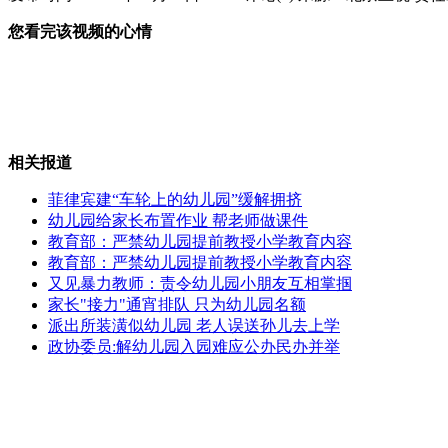
您看完该视频的心情
台北销毁近7千公斤含瘦肉精美国牛肉
铁皮屋遭纵火致5死3伤 口角引发
相关报道
菲律宾建“车轮上的幼儿园”缓解拥挤
幼儿园给家长布置作业 帮老师做课件
教育部：严禁幼儿园提前教授小学教育内容
刘德华赴台催票 "桃姐"大丰收
教育部：严禁幼儿园提前教授小学教育内容
又见暴力教师：责令幼儿园小朋友互相掌掴
家长"接力"通宵排队 只为幼儿园名额
派出所装潢似幼儿园 老人误送孙儿去上学
政协委员:解幼儿园入园难应公办民办并举
暴力强拆 百名"打手"齐上阵
山西运城恶犬咬伤多人 警民合力深夜将其击毙