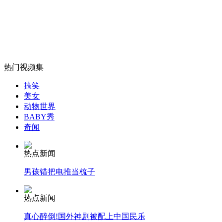
女孩北京地铁殴打老人 痛下狠手拳打脚踢
热门视频集
无痛分娩是否安全 医生回应
搞笑
美女
动物世界
外交部：反对强权政治霸凌主义
BABY秀
奇闻
外交部：有关国家言论片面不公正
热点新闻
男孩错把电推当梳子
安徽一实载49人客车翻车
热点新闻
真心醉倒!国外神剧被配上中国民乐