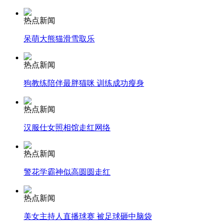
热点新闻
走！跟着总书记去植树
呆萌大熊猫滑雪取乐
热点新闻
消防员救轻生者
花炮节热闹非凡
减压"枕头大战"
狗教练陪伴最胖猫咪 训练成功瘦身
热点新闻
纽约上演“枕头大战”
汉服仕女照相馆走红网络
热点新闻
司机酒驾遇交警 急速倒车逃窜
警花学霸神似高圆圆走红
热点新闻
美女主持人直播球赛 被足球砸中脑袋