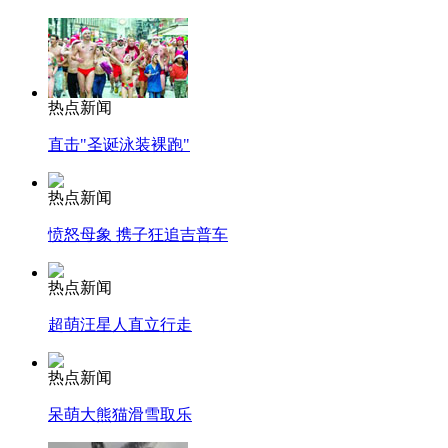
热点新闻
直击"圣诞泳装裸跑"
热点新闻
愤怒母象 携子狂追吉普车
热点新闻
超萌汪星人直立行走
热点新闻
呆萌大熊猫滑雪取乐