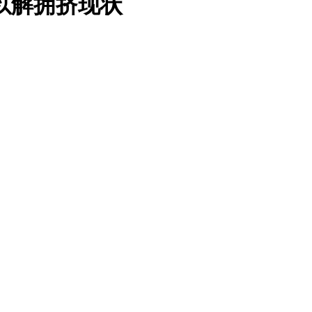
以解拥挤现状