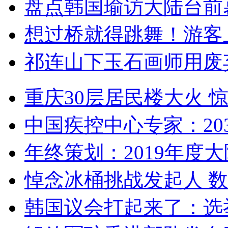
盘点韩国瑜访大陆台前
想过桥就得跳舞！游客
祁连山下玉石画师用废
重庆30层居民楼大火
中国疾控中心专家：203
年终策划：2019年度大陆
悼念冰桶挑战发起人 数百
韩国议会打起来了：选举