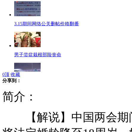
3.15期间网络公关删帖价格翻番
男子尝盆栽根部险丧命
0
顶
收藏
分享到：
老汉骑三轮遭汽车追尾撞过马路
简介：
【解说】中国两会期间
委员热议：婚龄降至18岁 为时尚早