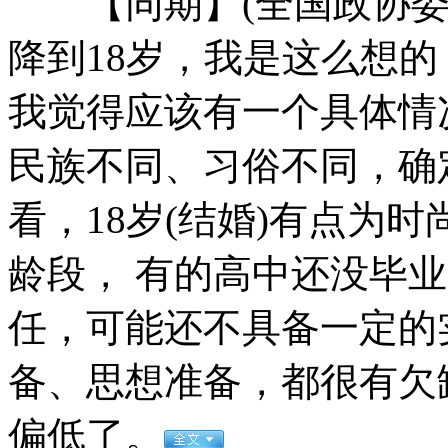
【同期】(全国政协委员
降到18岁，我是这么想
女孩北京地铁殴打老人 痛下狠手拳打脚踢
我觉得应该有一个具体情
民族不同、习俗不同，确
无痛分娩是否安全 医生回应
看，18岁(结婚)有点为
外交部：反对强权政治霸凌主义
龄段， 有的高中还没毕
外交部：有关国家言论片面不公正
任，可能还不具备一定的
备、思想准备，都很有欠
安徽一实载49人客车翻车
偏低了。