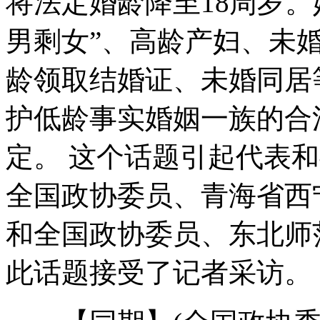
将法定婚龄降至18周岁
男剩女”、高龄产妇、未
演员片酬25年暴涨5000倍
龄领取结婚证、未婚同居
护低龄事实婚姻一族的合
史上最大的秋千 蹦极都成浮云
定。 这个话题引起代表
BBC开播教娃娃汉语动画片
全国政协委员、青海省西
和全国政协委员、东北师
印尼无臂女摄影师敬业感动网友
此话题接受了记者采访。
山西运城恶犬咬伤多人 警民合力深夜将其击毙