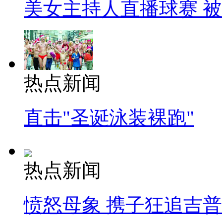
美女主持人直播球赛 
热点新闻
直击"圣诞泳装裸跑"
热点新闻
愤怒母象 携子狂追吉