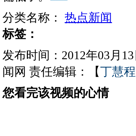
分类名称：
热点新闻
走！跟着总书记去植树
标签：
消防员救轻生者
花炮节热闹非凡
减压"枕头大战"
发布时间：2012年03月13日
闻网
责任编辑：【
丁慧程
纽约上演“枕头大战”
您看完该视频的心情
司机酒驾遇交警 急速倒车逃窜